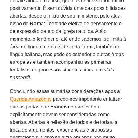
debate ainda em curso, que nos impressionou muito
positivamente. É sem dúvida uma das possibilidades
abertas, desde o início de seu ministério, pelo atual
bispo de
Roma
: liberdade efetiva de pensamento e
de expressão dentro da Igreja católica. Até o
momento, o fenômeno, até onde sabemos, se limita à
área de língua alemã e, de certa forma, também de
língua italiana, mas pode se estender a outras áreas
europeias e também acompanhar as primeiras
tentativas de processos sinodais ainda em
statu
nascendi
.
Concluindo essas sumárias considerações após a
Querida Amazônia
, parece-nos importante enfatizar
que as portas que
Francisco
não fechou
explicitamente devem ser consideradas como
abertas. Abertas à reflexão de todos e de todas, à
troca de argumentos, experiências e propostas
operacionais. Como se dizia em anos não muito