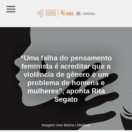
“Uma falha do pensamento
feminista é acreditar que a
violência de gênero é um
problema de homens e
mulheres”, aponta Rita
Segato
Imagem: Ane Moline | Medium