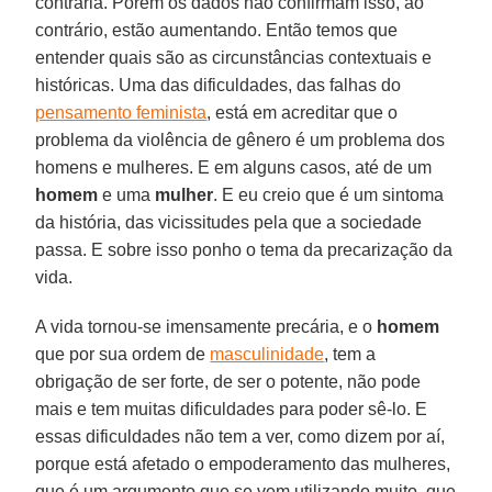
contrária. Porém os dados não confirmam isso, ao
contrário, estão aumentando. Então temos que
entender quais são as circunstâncias contextuais e
históricas. Uma das dificuldades, das falhas do
pensamento feminista
, está em acreditar que o
problema da violência de gênero é um problema dos
homens e mulheres. E em alguns casos, até de um
homem
e uma
mulher
. E eu creio que é um sintoma
da história, das vicissitudes pela que a sociedade
passa. E sobre isso ponho o tema da precarização da
vida.
A vida tornou-se imensamente precária, e o
homem
que por sua ordem de
masculinidade
, tem a
obrigação de ser forte, de ser o potente, não pode
mais e tem muitas dificuldades para poder sê-lo. E
essas dificuldades não tem a ver, como dizem por aí,
porque está afetado o empoderamento das mulheres,
que é um argumento que se vem utilizando muito, que