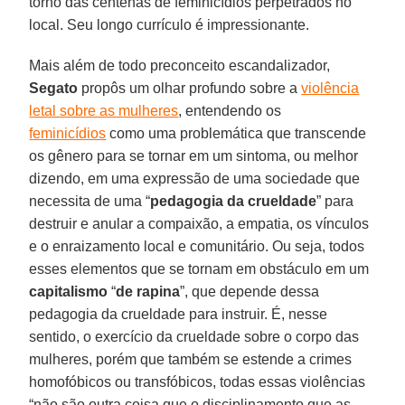
torno das centenas de feminicídios perpetrados no
local. Seu longo currículo é impressionante.
Mais além de todo preconceito escandalizador,
Segato
propôs um olhar profundo sobre a
violência
letal sobre as mulheres
, entendendo os
feminicídios
como uma problemática que transcende
os gênero para se tornar em um sintoma, ou melhor
dizendo, em uma expressão de uma sociedade que
necessita de uma “
pedagogia da crueldade
” para
destruir e anular a compaixão, a empatia, os vínculos
e o enraizamento local e comunitário. Ou seja, todos
esses elementos que se tornam em obstáculo em um
capitalismo
“
de rapina
”, que depende dessa
pedagogia da crueldade para instruir. É, nesse
sentido, o exercício da crueldade sobre o corpo das
mulheres, porém que também se estende a crimes
homofóbicos ou transfóbicos, todas essas violências
“não são outra coisa que o disciplinamento que as