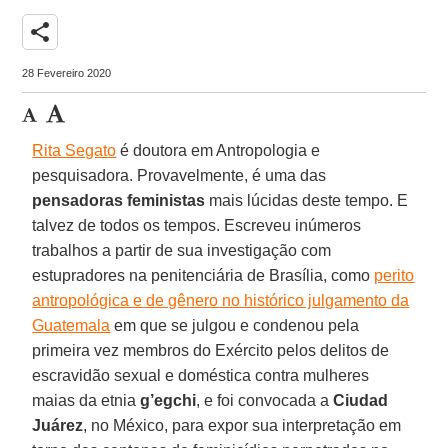
share
28 Fevereiro 2020
Rita Segato
é doutora em Antropologia e
pesquisadora. Provavelmente, é uma das
pensadoras feministas
mais lúcidas deste tempo. E
talvez de todos os tempos. Escreveu inúmeros
trabalhos a partir de sua investigação com
estupradores na penitenciária de Brasília, como
perito
antropológica e de gênero no histórico julgamento da
Guatemala
em que se julgou e condenou pela
primeira vez membros do Exército pelos delitos de
escravidão sexual e doméstica contra mulheres
maias da etnia
g’egchi
, e foi convocada a
Ciudad
Juárez
, no México, para expor sua interpretação em