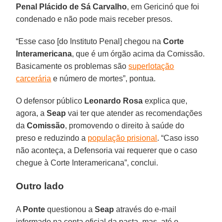
Penal Plácido de Sá Carvalho
, em Gericinó que foi
condenado e não pode mais receber presos.
“Esse caso [do Instituto Penal] chegou na
Corte
Interamericana
, que é um órgão acima da Comissão.
Basicamente os problemas são
superlotação
carcerária
e número de mortes”, pontua.
O defensor público
Leonardo Rosa
explica que,
agora, a
Seap
vai ter que atender as recomendações
da
Comissão
, promovendo o direito à saúde do
preso e reduzindo a
população prisional
. “Caso isso
não aconteça, a Defensoria vai requerer que o caso
chegue à Corte Interamericana”, conclui.
Outro lado
A
Ponte
questionou a
Seap
através do e-mail
informado na conta oficial da pasta, mas, até o