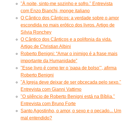
''À noite, sinto-me sozinho e sofro.'' Entrevista
com Enzo Bianchi, monge italiano
O Cântico dos Cânticos: a verdade sobre o amor
escondida no mais erótico dos livros. Artigo de
Silvia Ronchey
O Cântico dos Cânticos e a polifonia da vida.
Artigo de Christian Albini
Roberto Benigni: “Amar o inimigo é a frase mais
importante da Humanidade”
''Esse livro é como ter o 'papa de bolso''', afirma
Roberto Benigni
"A Igreja deve deixar de ser obcecada pelo sexo."
Entrevista com Gianni Vattimo
''O silêncio de Roberto Benigni está na Bíblia.''
Entrevista com Bruno Forte
Santo Agostinho, o amor, o sexo e o pecado... Um
mal entendido?