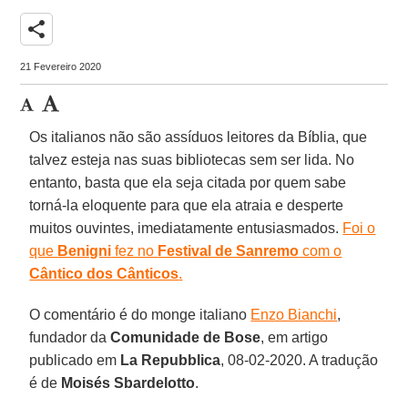
share
21 Fevereiro 2020
Os italianos não são assíduos leitores da Bíblia, que
talvez esteja nas suas bibliotecas sem ser lida. No
entanto, basta que ela seja citada por quem sabe
torná-la eloquente para que ela atraia e desperte
muitos ouvintes, imediatamente entusiasmados.
Foi o
que
Benigni
fez no
Festival de Sanremo
com o
Cântico dos Cânticos
.
O comentário é do monge italiano
Enzo Bianchi
,
fundador da
Comunidade de Bose
, em artigo
publicado em
La Repubblica
, 08-02-2020. A tradução
é de
Moisés Sbardelotto
.