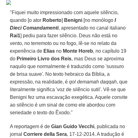
"Fiquei muito impressionado com aquele silêncio,
quando [o ator
Roberto
]
Benigni
[no monólogo
I
Dieci Comandamenti
, apresentado no canal italiano
Rai1
] pediu para fazer silêncio. Deus não está no
vento, no terremoto ou no fogo, lê-se no relato da
experiência de
Elias
no
Monte Horeb
, no capítulo 19
do
Primeiro Livro dos Reis
, mas Deus se aproxima
naquilo que normalmente é traduzido como 'sussuro
de brisa suave'. No texto hebraico da Bíblia, a
expressão, na realidade, é
qol demamah daqqah
, que
literalmente significa 'voz de silêncio sutil'. Vê-se que
Benigni fez uma escavação exegética. Aquele convite
ao silêncio é um sinal de como ele abordou com
seriedade o texto do Êxodo."
A reportagem é de
Gian Guido Vecchi
, publicada no
jornal
Corriere della Sera
, 17-12-2014. A tradução é