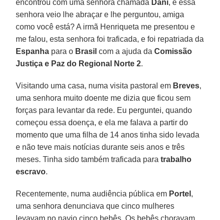
encontrou com uma senhora chamada
Dani
, e essa
senhora veio lhe abraçar e lhe perguntou, amiga
como você está? A irmã Henriqueta me presentou e
me falou, esta senhora foi traficada, e foi repatriada da
Espanha
para o
Brasil
com a ajuda da
Comissão
Justiça e Paz do Regional Norte 2
.
Visitando uma casa, numa visita pastoral em
Breves
,
uma senhora muito doente me dizia que ficou sem
forças para levantar da rede. Eu perguntei, quando
começou essa doença, e ela me falava a partir do
momento que uma filha de 14 anos tinha sido levada
e não teve mais notícias durante seis anos e três
meses. Tinha sido também traficada para
trabalho
escravo
.
Recentemente, numa audiência pública em
Portel
,
uma senhora denunciava que cinco mulheres
levavam no navio cinco bebês. Os bebês choravam