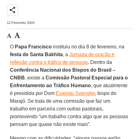
share
12 Fevereiro 2020
O
Papa Francisco
instituiu no dia 8 de fevereiro, na
festa de Santa Bakhita
, a
Jornada de oração e
reflexão contra o tráfico de pessoas
. Dentro da
Conferência Nacional dos Bispos do Brasil –
CNBB
, existe a
Comissão Pastoral Especial para o
Enfrentamento ao Tráfico Humano
, que atualmente
é presidida por Dom
Evaristo Spengler
, bispo do
Marajó. Se trata de uma comissão que faz um
trabalho em parceria com outras pastorais,
promovendo “um trabalho contra algo que as pessoas
pensam que quase não existe mais”.
Mesmo com as dificuldades, “alguns passos estão