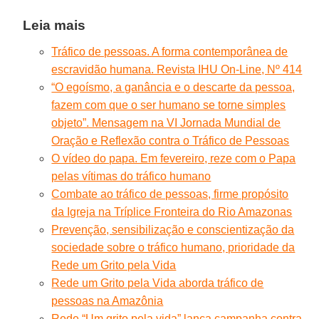
Leia mais
Tráfico de pessoas. A forma contemporânea de
escravidão humana. Revista IHU On-Line, Nº 414
“O egoísmo, a ganância e o descarte da pessoa,
fazem com que o ser humano se torne simples
objeto”. Mensagem na VI Jornada Mundial de
Oração e Reflexão contra o Tráfico de Pessoas
O vídeo do papa. Em fevereiro, reze com o Papa
pelas vítimas do tráfico humano
Combate ao tráfico de pessoas, firme propósito
da Igreja na Tríplice Fronteira do Rio Amazonas
Prevenção, sensibilização e conscientização da
sociedade sobre o tráfico humano, prioridade da
Rede um Grito pela Vida
Rede um Grito pela Vida aborda tráfico de
pessoas na Amazônia
Rede “Um grito pela vida” lança campanha contra