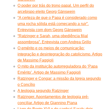
O poder por trás do trono papal. Um perfil do
arcebispo eleito Georg Gänswein
“A certeza de que o Papa é considerado como
uma rocha sólida está começando a ruir”.
Entrevista com dom Georg Gänswein
“Ratzinger e Sarah, uma obediência filial
assombrosa”. Entrevista com Andrea Grillo
O emérito e os meios de comunicação:
integração e desintegração do catolicismo. Artigo
de Massimo Faggioli
O mito da instituição autorreguladora do ‘Papa
Emérito’. Artigo de Massimo Faggioli
Ratzinger e Congar: a missão da Igreja segundo
o Concílio
A teologia segundo Ratzinger
Ratzinger. Apontamentos de teologia pré-
conciliar. Artigo de Giannino Piana
Livro de Bento XVI e do cardeal Sarah: dois