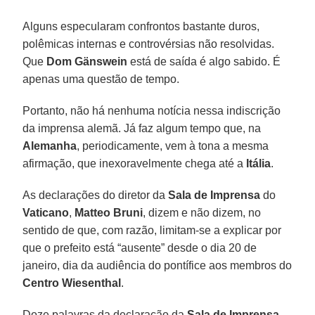
Alguns especularam confrontos bastante duros,
polêmicas internas e controvérsias não resolvidas.
Que
Dom Gänswein
está de saída é algo sabido. É
apenas uma questão de tempo.
Portanto, não há nenhuma notícia nessa indiscrição
da imprensa alemã. Já faz algum tempo que, na
Alemanha
, periodicamente, vem à tona a mesma
afirmação, que inexoravelmente chega até a
Itália
.
As declarações do diretor da
Sala de Imprensa
do
Vaticano
,
Matteo Bruni
, dizem e não dizem, no
sentido de que, com razão, limitam-se a explicar por
que o prefeito está “ausente” desde o dia 20 de
janeiro, dia da audiência do pontífice aos membros do
Centro Wiesenthal
.
Doze palavras da declaração da
Sala de Imprensa