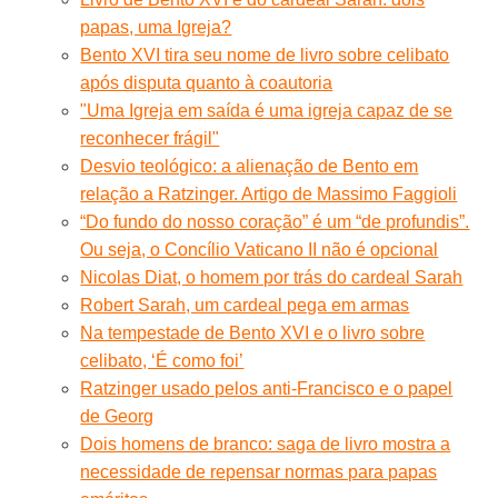
papas, uma Igreja?
Bento XVI tira seu nome de livro sobre celibato
após disputa quanto à coautoria
"Uma Igreja em saída é uma igreja capaz de se
reconhecer frágil"
Desvio teológico: a alienação de Bento em
relação a Ratzinger. Artigo de Massimo Faggioli
“Do fundo do nosso coração” é um “de profundis”.
Ou seja, o Concílio Vaticano II não é opcional
Nicolas Diat, o homem por trás do cardeal Sarah
Robert Sarah, um cardeal pega em armas
Na tempestade de Bento XVI e o livro sobre
celibato, ‘É como foi’
Ratzinger usado pelos anti-Francisco e o papel
de Georg
Dois homens de branco: saga de livro mostra a
necessidade de repensar normas para papas