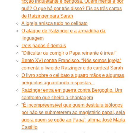
ficção inquietante e perigosa. Quem mente e por
quê? O que há por trás disso? Eis as três cartas
de Ratzinger para Sarah
A igreja arrisca tudo no celibato
O ataque de Ratzinger e a armadilha da
linguagem
Dois papas é demais
"Dificultar ou corrigir o Papa reinante é irreal"
Bento XVI contra Francisco. “Nós somos Igreja”
comenta o livro de Ratzinger e do cardeal Sarah
O livro sobre o celibato a quatro mãos e algumas
perguntas aguardando respostas...
Ratzinger entra em guerra contra Bergoglio. Um
confronto que cheira a chantagem
“É incompreensível que quem destituiu teólogos
por não se submeterem ao magistério papal, seja
agora quem se opõe ao Papa”, afirma José María
Castillo