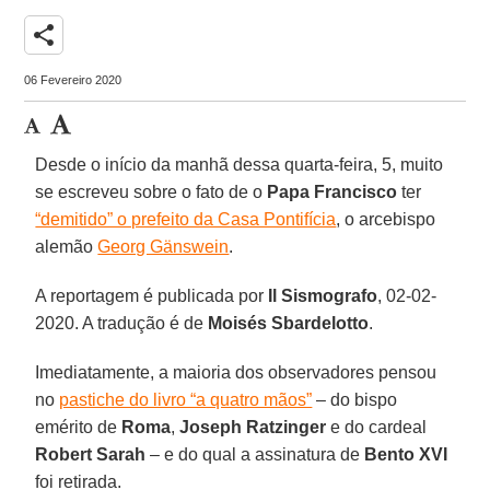
share
06 Fevereiro 2020
Desde o início da manhã dessa quarta-feira, 5, muito
se escreveu sobre o fato de o
Papa Francisco
ter
“demitido” o prefeito da Casa Pontifícia
, o arcebispo
alemão
Georg Gänswein
.
A reportagem é publicada por
Il Sismografo
, 02-02-
2020. A tradução é de
Moisés Sbardelotto
.
Imediatamente, a maioria dos observadores pensou
no
pastiche do livro “a quatro mãos”
– do bispo
emérito de
Roma
,
Joseph Ratzinger
e do cardeal
Robert Sarah
– e do qual a assinatura de
Bento XVI
foi retirada.