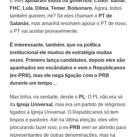
E eles
apoiaram todos os governos
,
Collor
,
Itamar
,
FHC
,
Lula
,
Dilma
,
Temer
,
Bolsonaro
. Agora, todos
também querem, né? Se eles chamam o
PT de
Satanás
, mas amanhã resolvem apoiar o PT de novo,
o PT vai aceitar provavelmente.
É interessante, também, que na política
institucional ele mudou de estratégia muitas
vezes. Primeiro lança candidatos, depois eles são
apanhados em escândalos e vem o Republicanos
(ex-PRB), mas ele nega ligação com o PRB
durante um tempo…
Mas tinha, na verdade, desde o
PL
. O PL não era só
da
Igreja Universal
, mas era um partido de religiosos
ligados à Igreja Universal. O Republicanos só tem
bispos e pastores. Até na última eleição, eles vêm
procurando fazer isso, o ex-
PRB
vem se abrindo para
representantes de outras denominações, mas na