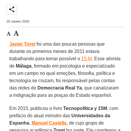
share
29 Janeiro 2020
Javier
Toret
foi uma das poucas pessoas que
durante os primeiros meses de 2011 estava
trabalhando para tornar possível o
15-M
. Esse ativista
de
Málaga
, formado em psicologia e especializado
em um campo no qual emoções, filosofia, política e
tecnologia se cruzam, foi responsável pelas contas
das redes do
Democracia Real Ya
, que canalizaram
a indignação para as praças do Estado espanhol.
Em 2015, publicou o livro
Tecnopolítica
y 15M
, com
prefácio do atual ministro das
Universidades da
Espanha
,
Manuel
Castells
, de cujo grupo de
pesquisa acadêmica
Toret
faz parte. Ele coordenou a