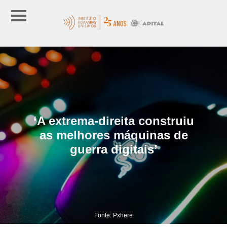
‘A extrema-direita construiu
as melhores máquinas de
guerra digitais’
Fonte: Pxhere