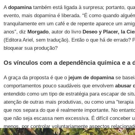
A
dopamina
também está ligada à surpresa; portanto, qu
evento, mais dopamina é liberada. “É como quando algué
tranquilamente em um café e de repente aparece um amig
anos”, diz
Morgado
, autor do livro
Deseo y Placer, la Ci
(Editora Ariel, sem tradução). Então o que há de errado? 
bloquear sua produção?
Os vínculos com a dependência química e a 
A graça da proposta é que o
jejum de dopamina
se basei
comportamentos pouco saudáveis que envolvem
abusar 
entendido como um tipo de estratégia para escapar de sit
atenção de outras mais produtivas, ou como uma "terapia 
que nos separa do que é realmente importante. No entanto
que não seja escassa nem excessiva. É difícil conceber 
menos, por controlar voluntariamente aspectos relaciona
dopamina", explica
Marín
.