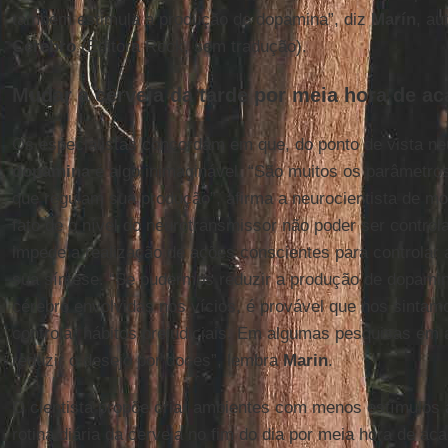
também estimula a produção de dopamina”, diz
Marín
, au
Cerebro
(Editora Rock, sem tradução).
Mudar a cerveja da tarde por meia hora de a
Os especialistas concordam em que, do ponto de vista neu
dopamina
é algo inimaginável. “São muitos os parâmetros
que regulam sua produção”, afirma a neurocientista de mo
fato de o nível do neurotransmissor não poder ser contro
impede a realização de ações conscientes para controlar 
sua síntese. “Se pudermos reduzir a produção de dopamin
cérebro envolvidas nos vícios, é provável que nos sinta
controlar hábitos prejudiciais. Em algumas pesquisas em a
reduzir o desejo por doces”, lembra
Marin
.
O cientista propõe criar ambientes com menos estímulos
rotina diária da cerveja no fim do dia por meia hora de ac