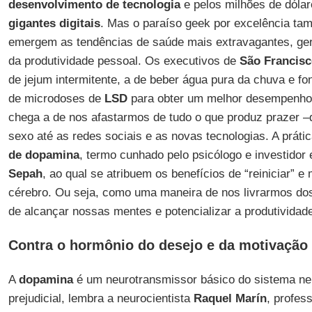
desenvolvimento de tecnologia
e pelos milhões de dóla
gigantes
digitais
. Mas o paraíso geek por excelência ta
emergem as tendências de saúde mais extravagantes, ge
da produtividade pessoal. Os executivos de
São Francis
de jejum intermitente, a de beber água pura da chuva e f
de microdoses de
LSD
para obter um melhor desempenho n
chega a de nos afastarmos de tudo o que produz prazer –d
sexo até as redes sociais e as novas tecnologias. A prát
de dopamina
, termo cunhado pelo psicólogo e investidor
Sepah
, ao qual se atribuem os benefícios de “reiniciar” e 
cérebro. Ou seja, como uma maneira de nos livrarmos dos
de alcançar nossas mentes e potencializar a produtividade
Contra o hormônio do desejo e da motivação
A
dopamina
é um neurotransmissor básico do sistema ner
prejudicial, lembra a neurocientista
Raquel
Marín
, profes