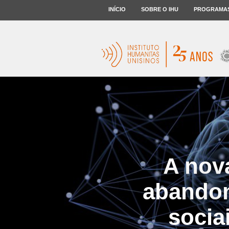
INÍCIO
SOBRE O IHU
PROGRAMA
A nova
abandon
socia