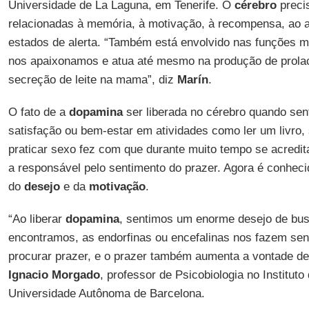
Universidade de La Laguna, em Tenerife. O
cérebro
precis
relacionadas à memória, à motivação, à recompensa, ao a
estados de alerta. “Também está envolvido nas funções m
nos apaixonamos e atua até mesmo na produção de prolac
secreção de leite na mama”, diz
Marín
.
O fato de a
dopamina
ser liberada no cérebro quando sen
satisfação ou bem-estar em atividades como ler um livro, 
praticar sexo fez com que durante muito tempo se acredi
a responsável pelo sentimento do prazer. Agora é conhec
do
desejo
e da
motivação
.
“Ao liberar
dopamina
, sentimos um enorme desejo de bu
encontramos, as endorfinas ou encefalinas nos fazem sent
procurar prazer, e o prazer também aumenta a vontade de 
Ignacio
Morgado
, professor de Psicobiologia no Institut
Universidade Autônoma de Barcelona.