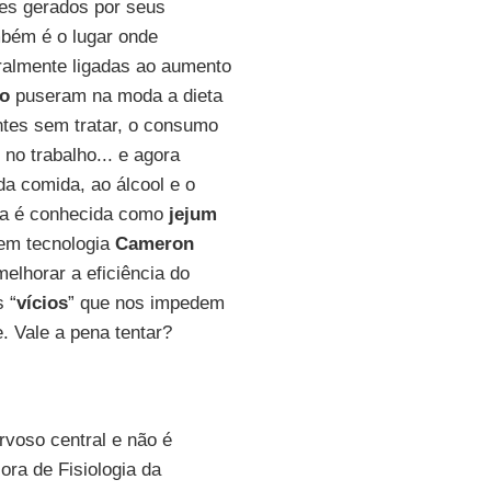
res gerados por seus
mbém é o lugar onde
ralmente ligadas ao aumento
co
puseram na moda a dieta
ontes sem tratar, o consumo
o trabalho... e agora
a comida, ao álcool e o
ica é conhecida como
jejum
 em tecnologia
Cameron
melhorar a eficiência do
 “
vícios
” que nos impedem
. Vale a pena tentar?
voso central e não é
sora de Fisiologia da