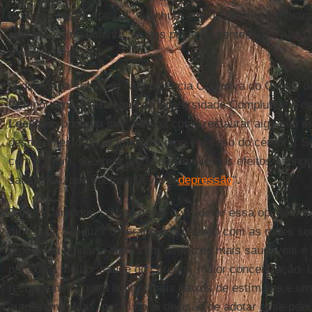
exemplo o café matinal. “Nenhum estudo científico mostra
sobreviver, no entanto, muitas pessoas sentem que não p
a neurocientista.
O diretor da seção de Neurociência Cognitiva do Centro d
Comportamento Humano da Universidade Complutense de
Loeches
, observa que “não há como restaurar algo que 
desde antes do nascimento, como é o caso do cérebro. S
com o jejum, ocorrerá algo semelhante aos efeitos a longo
satisfação, que costuma levar à
depressão
”.
Paradoxalmente, só fato de se considerar essa opção ta
molécula. “Reduzir o horário de conexão com as redes so
drogas ou mudar a dieta com diretrizes mais saudáveis ​​
para uma melhor saúde do cérebro, maior concentração, 
recompensa contra limites mais baixos de estímulos e u
autoestima. Mas, por si só, a decisão de adotar esse pse