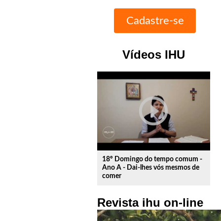
Vídeos IHU
play_circle_outline
18º Domingo do tempo comum -
Ano A - Dai-lhes vós mesmos de
comer
Revista ihu on-line