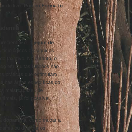
tor do livro
Pon en Forma tu
cademia
rocientífico, o
jejum de
 fisiológicos e psíquicos
do taxativo. No entanto, o
lado em muitas funções não
as práticas que estimulam
a nas áreas específicas do
mos mais capazes de
nimais, já foi possível
 à
dopamina
, como mudar a
ademia ou desligar os