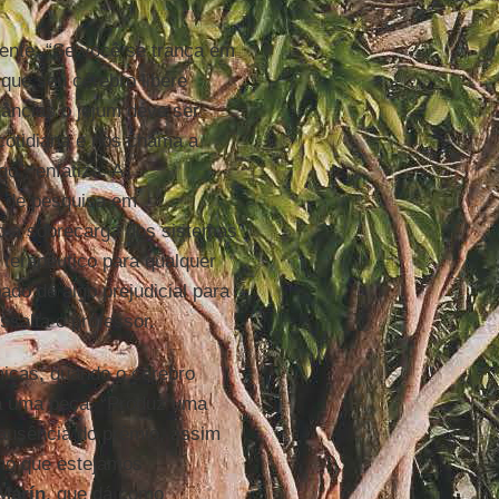
aente: “Se você se tranca em
que seu cérebro libere
âncias o jejum deve ser
cotidiana e nos chama a
o”, enfatiza. A
o de pesquisa em
o a sobrecarga dos sistemas
 terapêutico para qualquer
do de algo prejudicial para
ssalta o professor.
icas, quando o cérebro
a uma peça. “Produz uma
ausência do prêmio, assim
mo que estejamos
Marín
, que dá como