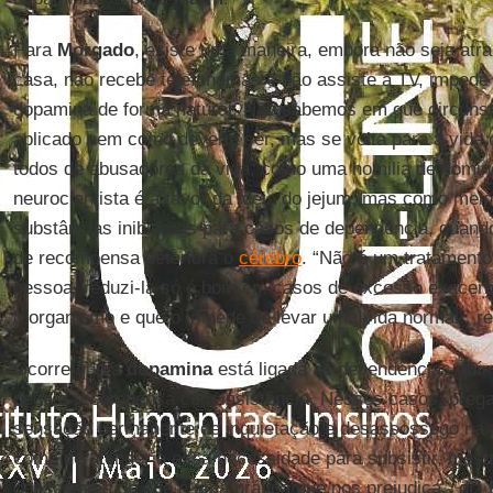
Para
Morgado
, existe uma maneira, embora não seja atr
casa, não recebe telefonemas e não assiste à TV, impede 
dopamina de forma natural. Não sabemos em que circunst
aplicado nem como deveria ser, mas se volta para a vida 
todos de abusadores da vida, como uma homilia de doming
neurocientista é a favor da ideia do jejum, mas como mei
substâncias inibidoras para casos de dependência, quand
de recompensa deteriora o
cérebro
. “Não é um tratamento
pessoa, reduzi-la só é bom em casos de excesso exacerba
o organismo e que o impede de levar uma vida normal”, re
Ocorre que a
dopamina
está ligada às dependências quím
pede a recompensa com insistência. Nesses casos, preg
sensação permanente de inquietação e desassossego na 
como de atender a essa necessidade para subsistir, mes
conscientes de que é uma prática que nos prejudica”, diz