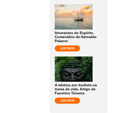
Itinerantes do Espírito.
Comentário de Adroaldo
Palaoro
LER MAIS
A mística zen budista na
trama da vida. Artigo de
Faustino Teixeira
LER MAIS