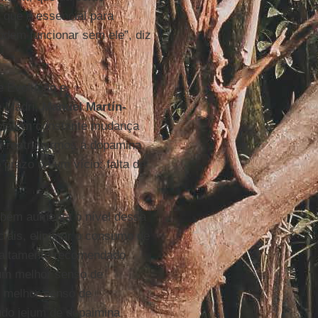
 que é essencial para
odem funcionar sem ele”, diz
e Evolução e
 Madri,
Manuel Martín-
está em constante mudança
e restringirmos a dopamina
 prazo de um vício: falta de
mbém aumenta o nível dessa
ciais, eliminar o consumo de
é altamente recomendado
um melhor senso de
m melhor senso de
udo jejum de dopaimina