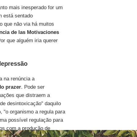
anto mais inesperado for um
m está sentado
o que não via há muitos
encia de las Motivaciones
Por que alguém iria querer
depressão
a na renúncia a
do prazer
. Pode ser
uações que distraem a
de desintoxicação" daquilo
, "o organismo a regula para
uma possível regulação para
dos com a produção de