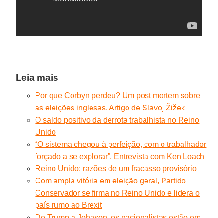
Leia mais
Por que Corbyn perdeu? Um post mortem sobre
as eleições inglesas. Artigo de Slavoj Žižek
O saldo positivo da derrota trabalhista no Reino
Unido
“O sistema chegou à perfeição, com o trabalhador
forçado a se explorar”. Entrevista com Ken Loach
Reino Unido: razões de um fracasso provisório
Com ampla vitória em eleição geral, Partido
Conservador se firma no Reino Unido e lidera o
país rumo ao Brexit
De Trump a Johnson, os nacionalistas estão em