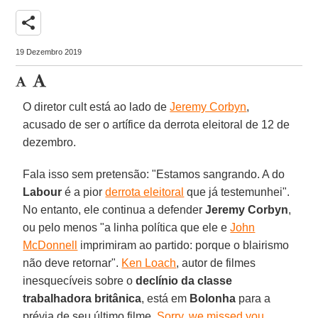
share
19 Dezembro 2019
O diretor cult está ao lado de
Jeremy Corbyn
,
acusado de ser o artífice da derrota eleitoral de 12 de
dezembro.
Fala isso sem pretensão: "Estamos sangrando. A do
Labour
é a pior
derrota eleitoral
que já testemunhei".
No entanto, ele continua a defender
Jeremy Corbyn
,
ou pelo menos "a linha política que ele e
John
McDonnell
imprimiram ao partido: porque o blairismo
não deve retornar".
Ken Loach
, autor de filmes
inesquecíveis sobre o
declínio da classe
trabalhadora britânica
, está em
Bolonha
para a
prévia de seu último filme,
Sorry, we missed you