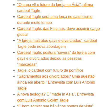
''O papa vê o futuro da Igreja na Ásia'', afirma
cardeal Tagle
Cardeal Tagle será uma força no catolicismo
durante muito tempo
Cardeal Tagle, das Filipinas, deve assumir cargo
global
''A Igreja maltratou gays e divorciados'': cardeal
Tagle pede nova abordagem
Cardeal Tagle: postura ''severa'' da Igreja com
gays e divorciados deixou as pessoas
''marcadas''
Tagle, o cardeal com futuro de pontífice
''Sacramentos aos divorciados? Uma questão
ainda em aberto.'' Entrevista com Luis Antonio
Tagle
A nova teologia? É ''made in Asia''. Entrevista
com Luis Antonio Gokim Tagle
“É bom admitir que há vários pontos de vista”,