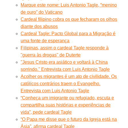
Marque este nome: Luis Antonio Tagle, “menino
de ouro” do Vaticano
Cardeal filipino cobra os que fecharam os olhos
diante dos abusos
Cardeal Tagle: Pacto Global para a Migração é
uma fonte de esperança
Filipinas, assim o cardeal Tagle responde à
"guerra às drogas" de Duterte
''Jesus Cristo era asiático e voltará à China
sorrindo.'' Entrevista com Luis Antonio Tagle
Acolher os migrantes é um ato de civilidade. Os
católicos contrários traem o Evangelho.
Entrevista com Luis Antonio Tagle
“Conheça um imigrante ou refugiado, escuta e
compartilha suas histórias e experiências de
vida”, pede cardeal Tagle
“O Papa me disse que o futuro da Igreja está na
Ásia”, afirma cardeal Tagle