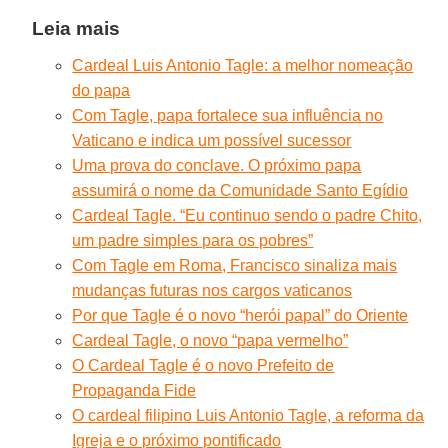
Leia mais
Cardeal Luis Antonio Tagle: a melhor nomeação
do papa
Com Tagle, papa fortalece sua influência no
Vaticano e indica um possível sucessor
Uma prova do conclave. O próximo papa
assumirá o nome da Comunidade Santo Egídio
Cardeal Tagle. “Eu continuo sendo o padre Chito,
um padre simples para os pobres”
Com Tagle em Roma, Francisco sinaliza mais
mudanças futuras nos cargos vaticanos
Por que Tagle é o novo “herói papal” do Oriente
Cardeal Tagle, o novo “papa vermelho”
O Cardeal Tagle é o novo Prefeito de
Propaganda Fide
O cardeal filipino Luis Antonio Tagle, a reforma da
Igreja e o próximo pontificado