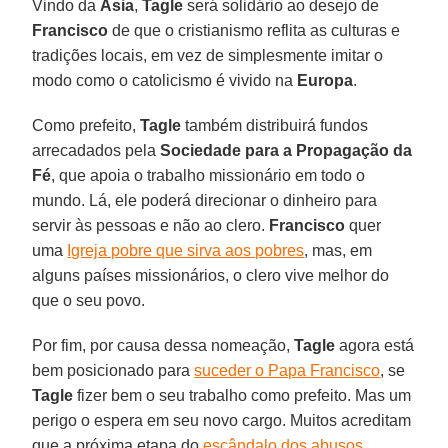
Vindo da
Ásia
,
Tagle
será solidário ao desejo de
Francisco
de que o cristianismo reflita as culturas e
tradições locais, em vez de simplesmente imitar o
modo como o catolicismo é vivido na
Europa
.
Como prefeito,
Tagle
também distribuirá fundos
arrecadados pela
Sociedade para a Propagação da
Fé
, que apoia o trabalho missionário em todo o
mundo. Lá, ele poderá direcionar o dinheiro para
servir às pessoas e não ao clero.
Francisco
quer
uma
Igreja pobre que sirva aos pobres
, mas, em
alguns países missionários, o clero vive melhor do
que o seu povo.
Por fim, por causa dessa nomeação,
Tagle
agora está
bem posicionado para
suceder o Papa Francisco
, se
Tagle
fizer bem o seu trabalho como prefeito. Mas um
perigo o espera em seu novo cargo. Muitos acreditam
que a próxima etapa do
escândalo dos abusos