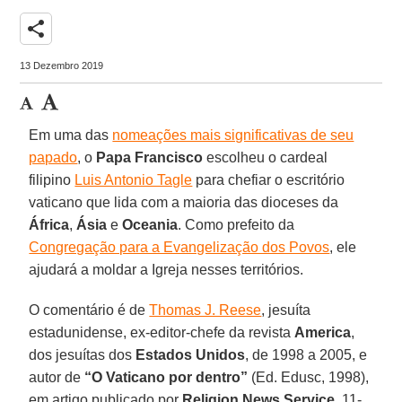
share
13 Dezembro 2019
Em uma das
nomeações mais significativas de seu
papado
, o
Papa Francisco
escolheu o cardeal
filipino
Luis Antonio Tagle
para chefiar o escritório
vaticano que lida com a maioria das dioceses da
África
,
Ásia
e
Oceania
. Como prefeito da
Congregação para a Evangelização dos Povos
, ele
ajudará a moldar a Igreja nesses territórios.
O comentário é de
Thomas J. Reese
, jesuíta
estadunidense, ex-editor-chefe da revista
America
,
dos jesuítas dos
Estados Unidos
, de 1998 a 2005, e
autor de
“O Vaticano por dentro”
(Ed. Edusc, 1998),
em artigo publicado por
Religion News Service
, 11-