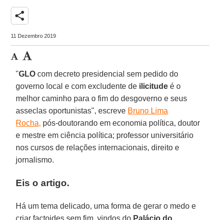
share
11 Dezembro 2019
"
GLO
com decreto presidencial sem pedido do
governo local e com excludente de
ilicitude
é o
melhor caminho para o fim do desgoverno e seus
asseclas oportunistas", escreve
Bruno Lima
Rocha,
pós-doutorando em economia política, doutor
e mestre em ciência política; professor universitário
nos cursos de relações internacionais, direito e
jornalismo.
Eis o artigo.
Há um tema delicado, uma forma de gerar o medo e
criar factoides sem fim, vindos do
Palácio do