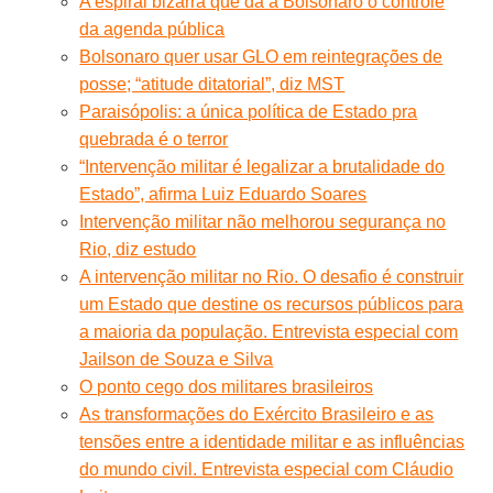
A espiral bizarra que dá a Bolsonaro o controle
da agenda pública
Bolsonaro quer usar GLO em reintegrações de
posse; “atitude ditatorial”, diz MST
Paraisópolis: a única política de Estado pra
quebrada é o terror
“Intervenção militar é legalizar a brutalidade do
Estado”, afirma Luiz Eduardo Soares
Intervenção militar não melhorou segurança no
Rio, diz estudo
A intervenção militar no Rio. O desafio é construir
um Estado que destine os recursos públicos para
a maioria da população. Entrevista especial com
Jailson de Souza e Silva
O ponto cego dos militares brasileiros
As transformações do Exército Brasileiro e as
tensões entre a identidade militar e as influências
do mundo civil. Entrevista especial com Cláudio