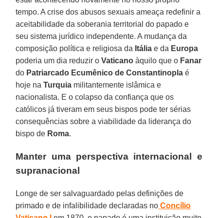
tempo. A crise dos abusos sexuais ameaça redefinir a
aceitabilidade da soberania territorial do papado e
seu sistema jurídico independente. A mudança da
composição política e religiosa da
Itália
e da
Europa
poderia um dia reduzir o
Vaticano
àquilo que o
Fanar
do
Patriarcado Ecumênico de Constantinopla
é
hoje na
Turquia
militantemente islâmica e
nacionalista. E o colapso da confiança que os
católicos já tiveram em seus bispos pode ter sérias
consequências sobre a viabilidade da liderança do
bispo de
Roma
.
Manter uma perspectiva internacional e
supranacional
Longe de ser salvaguardado pelas definições de
primado e de infalibilidade declaradas no
Concílio
Vaticano I
em 1870, o papado é uma instituição muito