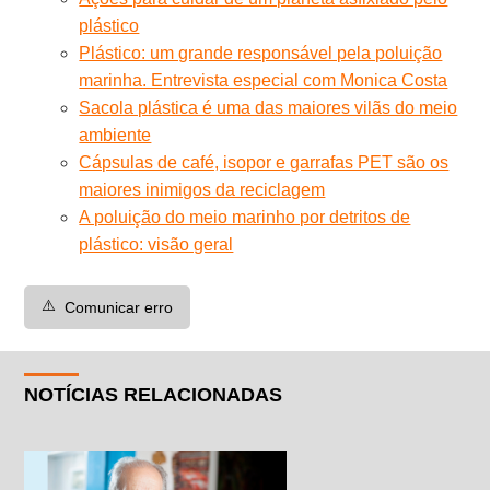
plástico
Plástico: um grande responsável pela poluição
marinha. Entrevista especial com Monica Costa
Sacola plástica é uma das maiores vilãs do meio
ambiente
Cápsulas de café, isopor e garrafas PET são os
maiores inimigos da reciclagem
A poluição do meio marinho por detritos de
plástico: visão geral
⚠️
Comunicar erro
NOTÍCIAS RELACIONADAS