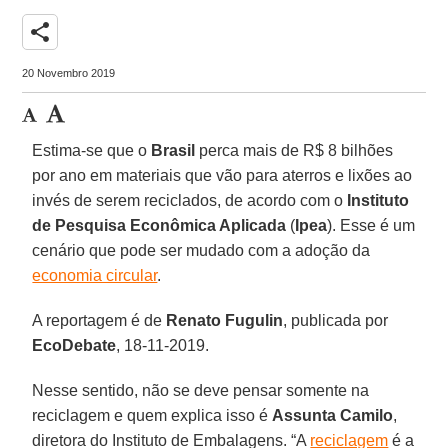
share
20 Novembro 2019
Estima-se que o
Brasil
perca mais de R$ 8 bilhões
por ano em materiais que vão para aterros e lixões ao
invés de serem reciclados, de acordo com o
Instituto
de Pesquisa Econômica Aplicada
(
Ipea
). Esse é um
cenário que pode ser mudado com a adoção da
economia circular
.
A reportagem é de
Renato
Fugulin
, publicada por
EcoDebate
, 18-11-2019.
Nesse sentido, não se deve pensar somente na
reciclagem e quem explica isso é
Assunta
Camilo
,
diretora do Instituto de Embalagens. “A
reciclagem
é a