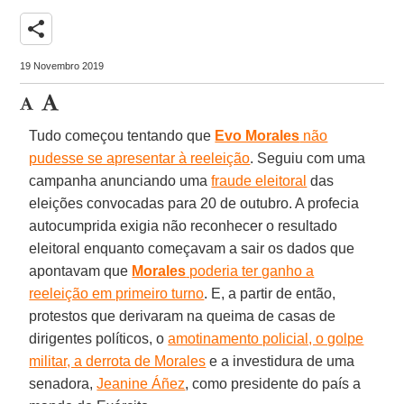
share
19 Novembro 2019
Tudo começou tentando que
Evo Morales
não
pudesse se apresentar à reeleição
. Seguiu com uma
campanha anunciando uma
fraude eleitoral
das
eleições convocadas para 20 de outubro. A profecia
autocumprida exigia não reconhecer o resultado
eleitoral enquanto começavam a sair os dados que
apontavam que
Morales
poderia ter ganho a
reeleição em primeiro turno
. E, a partir de então,
protestos que derivaram na queima de casas de
dirigentes políticos, o
amotinamento policial, o golpe
militar, a derrota de Morales
e a investidura de uma
senadora,
Jeanine Áñez
, como presidente do país a