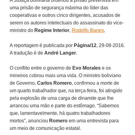
A Justiça boliviana ordenou a prisão preventiva em
uma prisão de segurança máxima do líder das
cooperativas e outros cinco dirigentes, acusados de
serem os autores intelectuais do assassinato do vice-
ministro do
Regime Interior
,
Rodolfo Illanes
.
A reportagem é publicada por
Página/12
, 29-08-2016.
A tradução é de
André Langer
.
O conflito entre o governo de
Evo Morales
e os
mineiros cobrou mais uma vida. O ministro boliviano
de Governo,
Carlos
Romero
, confirmou a morte de
um quarto trabalhador que, na terça-feira, foi atingido
pela explosão de uma carga de dinamite que lhe
arrancou uma mão e parte do estômago. “Sabemos
que, lamentavelmente, há quatro trabalhadores
mortos”, anunciou
Romero
em uma entrevista para
um meio de comunicação estatal.