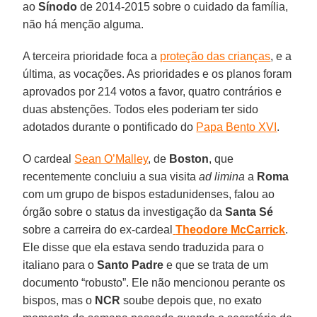
ao
Sínodo
de 2014-2015 sobre o cuidado da família,
não há menção alguma.
A terceira prioridade foca a
proteção das crianças
, e a
última, as vocações. As prioridades e os planos foram
aprovados por 214 votos a favor, quatro contrários e
duas abstenções. Todos eles poderiam ter sido
adotados durante o pontificado do
Papa Bento XVI
.
O cardeal
Sean O’Malley
, de
Boston
, que
recentemente concluiu a sua visita
ad limina
a
Roma
com um grupo de bispos estadunidenses, falou ao
órgão sobre o status da investigação da
Santa Sé
sobre a carreira do ex-cardeal
Theodore McCarrick
.
Ele disse que ela estava sendo traduzida para o
italiano para o
Santo Padre
e que se trata de um
documento “robusto”. Ele não mencionou perante os
bispos, mas o
NCR
soube depois que, no exato