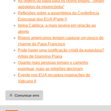
As ordens do papa para os novos bispos: “Sejam
apóstolos da misericórdia”
Reflexões sobre a assembleia da Conferência
Episcopal dos EUA (Parte I)
Igreja Católica, a mais severa em relação ao
aborto
Bispos americanos tentam capturar um pouco do
charme do Papa Francisco
Pode haver uma justificação cristã da eutanásia?
Artigo de Giannino Piana
Quanto mais pessoas tomam o caminho
espiritual, mais as religiões declinam
Evento nos EUA recupera inspirações do
Vaticano II
⚠️
Comunicar erro