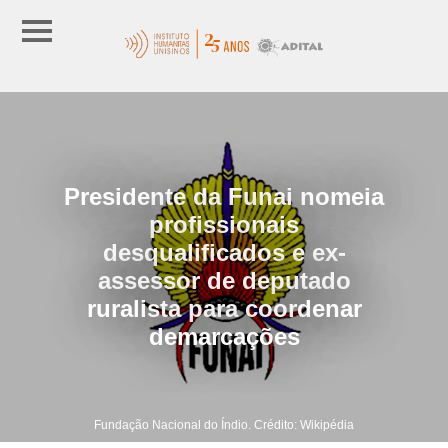
Presidente da Funai nomeia
profissionais
desqualificados e ex-
assessor de deputado
ruralista para coordenar
demarcações
Fundação Nacional do Índio. Crédito: Wikipédia