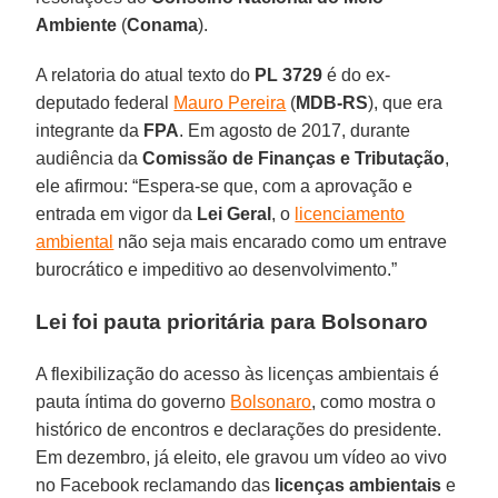
Ambiente
(
Conama
).
A relatoria do atual texto do
PL 3729
é do ex-
deputado federal
Mauro Pereira
(
MDB-RS
), que era
integrante da
FPA
. Em agosto de 2017, durante
audiência da
Comissão de Finanças e Tributação
,
ele afirmou: “Espera-se que, com a aprovação e
entrada em vigor da
Lei Geral
, o
licenciamento
ambiental
não seja mais encarado como um entrave
burocrático e impeditivo ao desenvolvimento.”
Lei foi pauta prioritária para Bolsonaro
A flexibilização do acesso às licenças ambientais é
pauta íntima do governo
Bolsonaro
, como mostra o
histórico de encontros e declarações do presidente.
Em dezembro, já eleito, ele gravou um vídeo ao vivo
no Facebook reclamando das
licenças ambientais
e