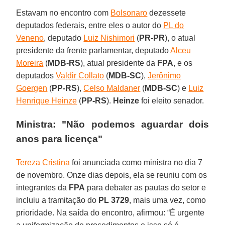
Estavam no encontro com
Bolsonaro
dezessete
deputados federais, entre eles o autor do
PL do
Veneno
, deputado
Luiz Nishimori
(
PR-PR
), o atual
presidente da frente parlamentar, deputado
Alceu
Moreira
(
MDB-RS
), atual presidente da
FPA
, e os
deputados
Valdir Collato
(
MDB-SC
),
Jerônimo
Goergen
(
PP-RS
),
Celso Maldaner
(
MDB-SC
) e
Luiz
Henrique Heinze
(
PP-RS
).
Heinze
foi eleito senador.
Ministra: "Não podemos aguardar dois
anos para licença"
Tereza Cristina
foi anunciada como ministra no dia 7
de novembro. Onze dias depois, ela se reuniu com os
integrantes da
FPA
para debater as pautas do setor e
incluiu a tramitação do
PL 3729
, mais uma vez, como
prioridade. Na saída do encontro, afirmou: “É urgente