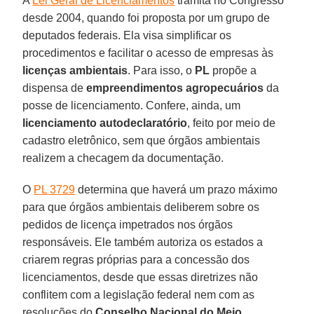
A
Lei Geral de Licenciamentos
tramita no Congresso
desde 2004, quando foi proposta por um grupo de
deputados federais. Ela visa simplificar os
procedimentos e facilitar o acesso de empresas às
licenças ambientais
. Para isso, o
PL
propõe a
dispensa de
empreendimentos agropecuários
da
posse de licenciamento. Confere, ainda, um
licenciamento autodeclaratório
, feito por meio de
cadastro eletrônico, sem que órgãos ambientais
realizem a checagem da documentação.
O
PL 3729
determina que haverá um prazo máximo
para que órgãos ambientais deliberem sobre os
pedidos de licença impetrados nos órgãos
responsáveis. Ele também autoriza os estados a
criarem regras próprias para a concessão dos
licenciamentos, desde que essas diretrizes não
conflitem com a legislação federal nem com as
resoluções do
Conselho Nacional do Meio