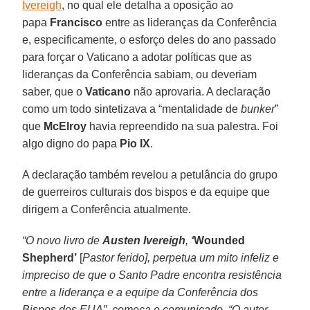
Ivereigh
, no qual ele detalha a oposição ao
papa
Francisco
entre as lideranças da Conferência
e, especificamente, o esforço deles do ano passado
para forçar o Vaticano a adotar políticas que as
lideranças da Conferência sabiam, ou deveriam
saber, que o
Vaticano
não aprovaria. A declaração
como um todo sintetizava a “mentalidade de
bunker
”
que
McElroy
havia repreendido na sua palestra. Foi
algo digno do papa
Pio IX
.
A declaração também revelou a petulância do grupo
de guerreiros culturais dos bispos e da equipe que
dirigem a Conferência atualmente.
“O novo livro de
Austen Ivereigh
,
‘
Wounded
Shepherd’
[
Pastor ferido], perpetua um mito infeliz e
impreciso de que o Santo Padre encontra resistência
entre a liderança e a equipe da Conferência dos
Bispos dos EUA”, começa o comunicado. “O autor