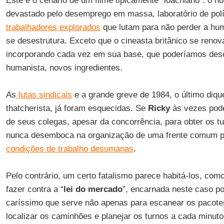
Este é o cenário de um filme tipicamente “loachiano”: o n
devastado pelo desemprego em massa, laboratório de polít
trabalhadores explorados
que lutam para não perder a hu
se desestrutura. Exceto que o cineasta britânico se renov
incorporando cada vez em sua base, que poderíamos des
humanista, novos ingredientes.
As
lutas sindicais
e a grande greve de 1984, o último diqu
thatcherista, já foram esquecidas. Se
Ricky
às vezes pode
de seus colegas, apesar da concorrência, para obter os tu
nunca desemboca na organização de uma frente comum pa
condições de trabalho desumanas
.
Pelo contrário, um certo fatalismo parece habitá-los, co
fazer contra a “
lei do mercado
”, encarnada neste caso p
caríssimo que serve não apenas para escanear os pacot
localizar os caminhões e planejar os turnos a cada minuto