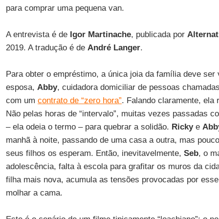
para comprar uma pequena van.
A entrevista é de
Igor Martinache
, publicada por
Alterna
2019. A tradução é de
André Langer
.
Para obter o empréstimo, a única joia da família deve ser
esposa,
Abby
, cuidadora domiciliar de pessoas chamadas
com um
contrato de “zero hora”
. Falando claramente, ela 
Não pelas horas de “intervalo”, muitas vezes passadas c
– ela odeia o termo – para quebrar a solidão.
Ricky
e
Abb
manhã à noite, passando de uma casa a outra, mas pouco
seus filhos os esperam. Então, inevitavelmente,
Seb
, o m
adolescência, falta à escola para grafitar os muros da ci
filha mais nova, acumula as tensões provocadas por esse d
molhar a cama.