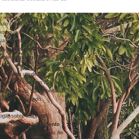
tulo cheio de astúcias por
rios que os entregadores
a – constitui assim o
 naqueles que estão
o e desemprego.
 em cada um de nós e
ostra em cada um desses
m feito, mas são impedidos
e beira o absurdo.
rogar sobre as muitas
idiana. Nenhum
julgamento
fazer um pedido através de