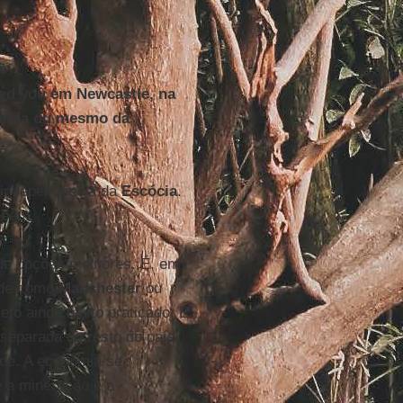
sed you em Newcastle, na
rlanda ou mesmo da
a independência da
Escócia
.
opeu.
a de opções melhores. É, em
ande como
Manchester
ou
eto ainda muito praticado. E
separada do resto do país,
ade. A economia se
e a mineração e a