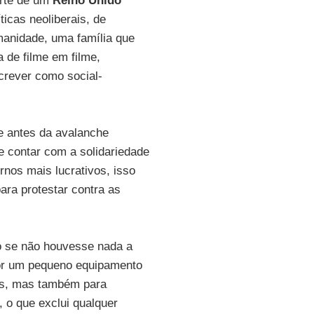
orte de um
Reino Unido
icas neoliberais, de
manidade, uma família que
a de filme em filme,
crever como social-
e antes da avalanche
 contar com a solidariedade
rnos mais lucrativos, isso
ra protestar contra as
mo se não houvesse nada a
or um pequeno equipamento
es, mas também para
, o que exclui qualquer