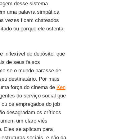
enagem desse sistema
têm uma palavra simpática
 às vezes ficam chateados
itado ou porque ele ostenta
fe inflexível do depósito, que
is de seus falsos
omo se o mundo parasse de
eu destinatário. Por mais
 uma força do cinema de
Ken
gentes do serviço social que
 ou os empregados do job
não desagradam os críticos
ssumem um claro viés
o. Eles se aplicam para
estruturas sociais, e não da