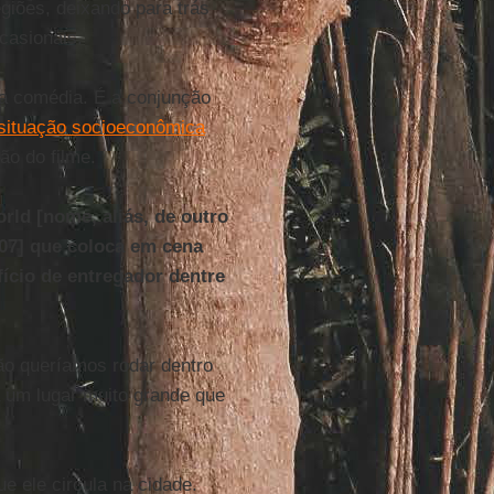
giões, deixando para trás
casionais.
a comédia. É a conjunção
situação socioeconômica
ção do filme.
orld [nome, aliás, de outro
07] que coloca em cena
ício de entregador dentre
Não queríamos rodar dentro
a um lugar muito grande que
 ele circula na cidade.