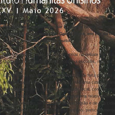
um aplicativo.
Eis a entrevista.
Por que você escolheu situar a ação de Sorry, we mis
Inglaterra, assim como Eu, Daniel Blake, em vez da I
Escócia, onde você filmou muito?
Não queríamos correr o risco de entrar no debate sobre 
O assunto do filme não é um problema escocês, mas eur
Entretanto, a escolha de
Newcastle
não foi feita por falt
primeiro lugar, uma cidade pequena, não uma cidade gr
Birmingham
. Tem uma forte identidade local, com um dial
está localizada em uma parte da
Inglaterra
relativamente 
onde as pessoas se orgulham de sua região e de sua cid
desenvolveu a partir de indústrias antigas, particularment