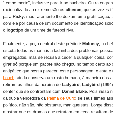
“tempo morto”, inclusive para ir ao banheiro. Outra engr
racionalizado ao extremo são os
clientes
, que às vezes 
para
Ricky
, mas raramente lhe deixam uma gratificação,
com ele por causa de um documento de identificação solic
o
logotipo
de um time de futebol rival.
Finalmente, a peça central deste prédio é
Maloney
, o che
escuta todas as manhãs a ladainha dos problemas pessoa
empregados, mas se recusa a ceder a qualquer coisa, c
girar só porque um pacote não chegou no tempo certo ao s
antipático que possa parecer, esse personagem, e esta é
Loach
, ainda conserva um rosto humano, à maneira dos a
retiram os filhos da heroína de
Ladybird, Ladybird
(1994)
center que se confrontam com
Daniel Blake
. Pois nisso 
da dupla vencedora da
Palma de Ouro
: se seus filmes a
político, não são, não obstante, maniqueístas. Longe diss
mostrar que os dramas que retratam em cena resultam de 