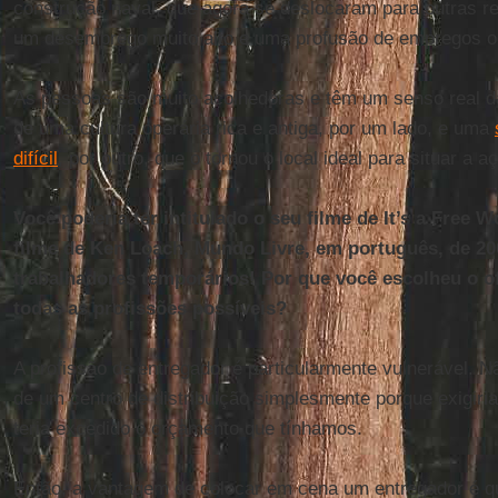
construção naval, que agora se deslocaram para outras re
um desemprego muito alto e uma profusão de empregos o
As pessoas são muito acolhedoras e têm um senso real d
de uma cultura operária rica e antiga, por um lado, e uma
difícil
, por outro, que o tornou o local ideal para situar a a
Você poderia ter intitulado o seu filme de It’s a Free W
filme de Ken Loach, Mundo Livre, em português, de 20
trabalhadores temporários! Por que você escolheu o of
todas as profissões possíveis?
A profissão de entregador é particularmente vulnerável. 
de um centro de distribuição simplesmente porque exigiri
teria excedido o orçamento que tínhamos.
Então, a vantagem de colocar em cena um entregador é que