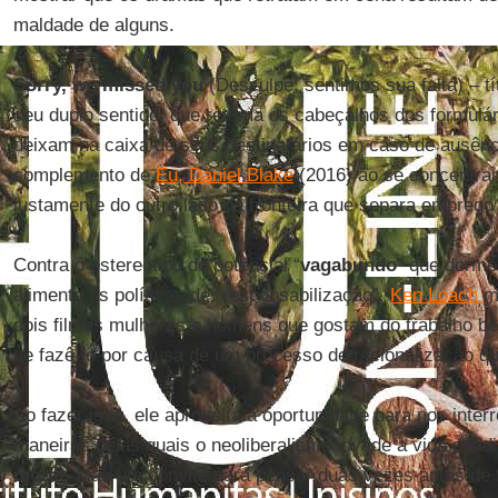
maldade de alguns.
Sorry, we missed you
(Desculpe, sentimos sua falta) – tí
seu duplo sentido, que retoma os cabeçalhos dos formulá
deixam na caixa de seus destinatários em caso de ausênci
complemento de
Eu, Daniel Blake
(2016) ao se concentrar
justamente do outro lado da fronteira que separa empreg
Contra o estereótipo do potencial “
vagabundo
” que dorme
alimenta as políticas de “responsabilização”,
Ken Loach
m
dois filmes mulheres e homens que gostam do trabalho be
de fazê-lo por causa de um processo de racionalização qu
Ao fazer isso, ele aproveita a oportunidade para nos inter
maneiras pelas quais o neoliberalismo invade a vida cot
moral
. Mas um convite para pensar duas vezes antes de 