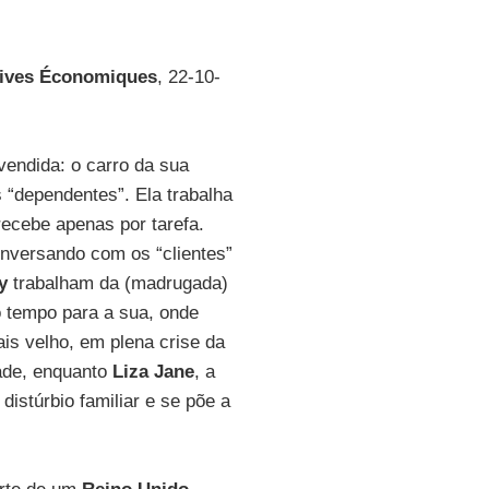
tives Économiques
, 22-10-
 vendida: o carro da sua
 “dependentes”. Ela trabalha
recebe apenas por tarefa.
onversando com os “clientes”
y
trabalham da (madrugada)
 tempo para a sua, onde
ais velho, em plena crise da
dade, enquanto
Liza Jane
, a
istúrbio familiar e se põe a