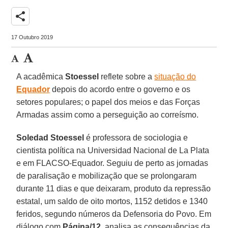
share
17 Outubro 2019
A acadêmica
Stoessel
reflete sobre a
situação do
Equador
depois do acordo entre o governo e os
setores populares; o papel dos meios e das Forças
Armadas assim como a perseguição ao correísmo.
Soledad Stoessel
é professora de sociologia e
cientista política na Universidad Nacional de La Plata
e em FLACSO-Equador. Seguiu de perto as jornadas
de paralisação e mobilização que se prolongaram
durante 11 dias e que deixaram, produto da repressão
estatal, um saldo de oito mortos, 1152 detidos e 1340
feridos, segundo números da Defensoria do Povo. Em
diálogo com
Página/12
, analisa as consequências da