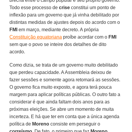
brecha entre o campo popular e seu próprio governo.
Todo esse processo de
crise
constitui um ponto de
inflexão para um governo que já vinha debilitado por
distintas medidas de ajustes depois do acordo com o
FMI
em março, mediante decreto. A própria
Constituição equatoriana
proíbe acordar com o
FMI
sem que o povo se inteire dos detalhes de dito
acordo.
Como dizia, se trata de um governo muito debilitado
que perdeu capacidade. A Assembleia deixou de
fazer sessões e somente agora retomará as sessões.
O governo fica muito exposto, e agora terá pouca
margem para aplicar políticas públicas. O outro fato a
considerar é que ainda faltam dois anos para as
próximas eleições. Se abre um momento de muita
incerteza. E há que ter em conta que a única agenda
política de
Moreno
consiste em perseguir o
correísmo
. De fato, o primeiro que faz
Moreno