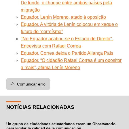
De fundo, o choque entre ambos países pela
migração
Equador. Lenín Moreno, atado à oposição
Equador. A vitória de Lenín colocou em xeque o
futuro do “correísmo”
"No Equador acabou-se o Estado de Direito".
Entrevista com Rafael Correa
Equador. Correa deixa o Partido Aliança País
Equador. “O cidadão Rafael Correa é um opositor
a mais”, afirma Lenín Moreno
⚠️
Comunicar erro
NOTÍCIAS RELACIONADAS
Un grupo de ciudadanos ecuatorianos crean un Observatorio
para vigilar la calidad de la comunicación