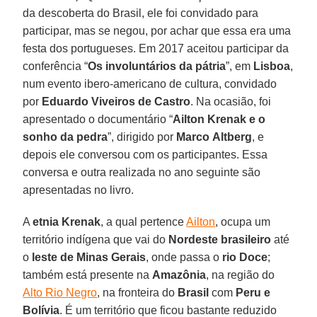
da descoberta do Brasil, ele foi convidado para
participar, mas se negou, por achar que essa era uma
festa dos portugueses. Em 2017 aceitou participar da
conferência “
Os involuntários da pátria
”, em
Lisboa
,
num evento ibero-americano de cultura, convidado
por
Eduardo Viveiros de Castro
. Na ocasião, foi
apresentado o documentário “
Ailton Krenak e o
sonho da pedra
”, dirigido por
Marco
Altberg
, e
depois ele conversou com os participantes. Essa
conversa e outra realizada no ano seguinte são
apresentadas no livro.
A
etnia Krenak
, a qual pertence
Ailton
, ocupa um
território indígena que vai do
Nordeste
brasileiro
até
o
leste de Minas Gerais
, onde passa o
rio
Doce
;
também está presente na
Amazônia
, na região do
Alto Rio Negro
, na fronteira do
Brasil
com
Peru e
Bolívia
. É um território que ficou bastante reduzido