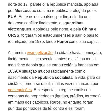
norte do 17º paralelo, a república marxista, apoiada
por
Moscou
; ao sul uma república protegida pelos
EUA
. Entre os dois países, por fim, eclodiu um
doloroso conflito: finalmente, as
guerrilhas
vietcongues
, apoiadas pelo norte, e pela
China
e
URSS
, forçaram os estadunidenses a sair; o país foi
reunificado em 1975, tendo
Hanói
como sua capital.
A primeira
evangelização
da cidade havia começado,
timidamente, cinco séculos antes; mas ficou muito
mais forte depois que se tornou colônia francesa em
1859. A situação mudou radicalmente com o
nascimento da
República socialista
: a vida, para os
cristãos, tornou-se difícil, muitas vezes marcada por
perseguições
. Em especial, o regime confiscou
centenas de propriedades (igrejas, prédios, terrenos)
em mãos dos católicos. Raros, no entanto, foram
punidos por razões de fé; contra eles, foram