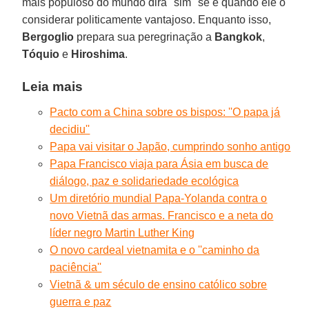
mais populoso do mundo dirá "sim" se e quando ele o
considerar politicamente vantajoso. Enquanto isso,
Bergoglio
prepara sua peregrinação a
Bangkok
,
Tóquio
e
Hiroshima
.
Leia mais
Pacto com a China sobre os bispos: ''O papa já
decidiu''
Papa vai visitar o Japão, cumprindo sonho antigo
Papa Francisco viaja para Ásia em busca de
diálogo, paz e solidariedade ecológica
Um diretório mundial Papa-Yolanda contra o
novo Vietnã das armas. Francisco e a neta do
líder negro Martin Luther King
O novo cardeal vietnamita e o ''caminho da
paciência''
Vietnã & um século de ensino católico sobre
guerra e paz