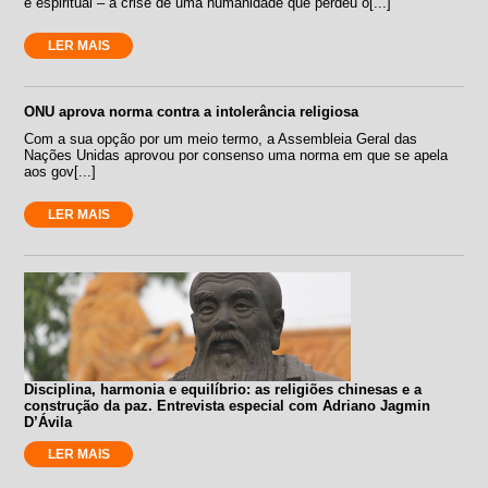
e espiritual – a crise de uma humanidade que perdeu o[...]
LER MAIS
ONU aprova norma contra a intolerância religiosa
Com a sua opção por um meio termo, a Assembleia Geral das
Nações Unidas aprovou por consenso uma norma em que se apela
aos gov[...]
LER MAIS
Disciplina, harmonia e equilíbrio: as religiões chinesas e a
construção da paz. Entrevista especial com Adriano Jagmin
D’Ávila
LER MAIS