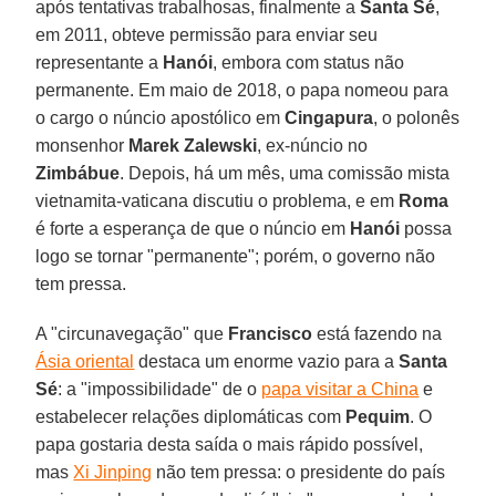
após tentativas trabalhosas, finalmente a
Santa Sé
,
em 2011, obteve permissão para enviar seu
representante a
Hanói
, embora com status não
permanente. Em maio de 2018, o papa nomeou para
o cargo o núncio apostólico em
Cingapura
, o polonês
monsenhor
Marek Zalewski
, ex-núncio no
Zimbábue
. Depois, há um mês, uma comissão mista
vietnamita-vaticana discutiu o problema, e em
Roma
é forte a esperança de que o núncio em
Hanói
possa
logo se tornar "permanente"; porém, o governo não
tem pressa.
A "circunavegação" que
Francisco
está fazendo na
Ásia oriental
destaca um enorme vazio para a
Santa
Sé
: a "impossibilidade" de o
papa visitar a China
e
estabelecer relações diplomáticas com
Pequim
. O
papa gostaria desta saída o mais rápido possível,
mas
Xi Jinping
não tem pressa: o presidente do país