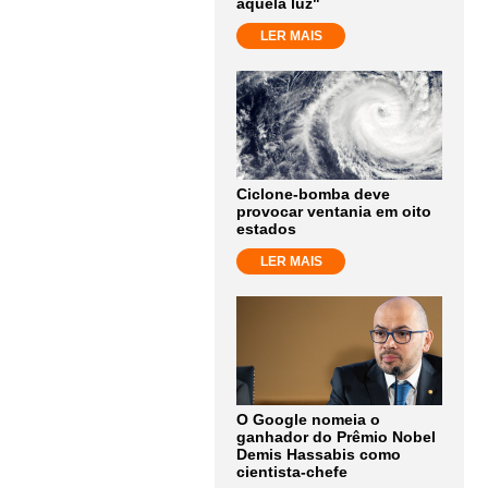
aquela luz"
LER MAIS
Ciclone-bomba deve
provocar ventania em oito
estados
LER MAIS
O Google nomeia o
ganhador do Prêmio Nobel
Demis Hassabis como
cientista-chefe