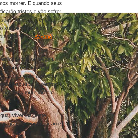
mos morrer. E quando seus
icarão tristes e vão sofrer,
essoas sofressem em vez de
o suficiente para comer,
, o caminho dos
Kayapó
, o
erdido, você se perdeu.
 da
morte
. Para viver, você
, os rios e até a própria
s são espíritos, e sem os
 alimentares murcharão e
água. Vivemos neste
, os grandes ventos virão e