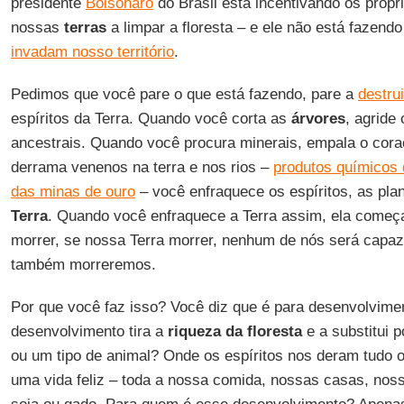
presidente
Bolsonaro
do Brasil está incentivando os propr
nossas
terras
a limpar a floresta – e ele não está fazend
invadam nosso território
.
Pedimos que você pare o que está fazendo, pare a
destru
espíritos da Terra. Quando você corta as
árvores
, agride
ancestrais. Quando você procura minerais, empala o cora
derrama venenos na terra e nos rios –
produtos químicos 
das minas de ouro
– você enfraquece os espíritos, as plan
Terra
. Quando você enfraquece a Terra assim, ela começa
morrer, se nossa Terra morrer, nenhum de nós será capaz 
também morreremos.
Por que você faz isso? Você diz que é para desenvolvime
desenvolvimento tira a
riqueza da floresta
e a substitui 
ou um tipo de animal? Onde os espíritos nos deram tudo 
uma vida feliz – toda a nossa comida, nossas casas, nos