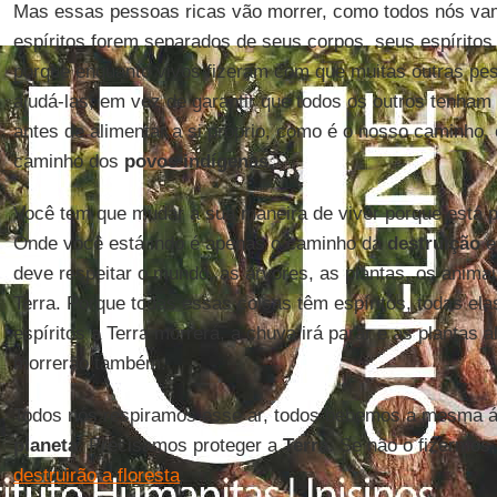
Mas essas pessoas ricas vão morrer, como todos nós va
espíritos forem separados de seus corpos, seus espíritos f
porque enquanto vivos fizeram com que muitas outras p
ajudá-las, em vez de garantir que todos os outros tenham 
antes de alimentar a si próprio, como é o nosso caminho
caminho dos
povos indígenas
.
Você tem que mudar a sua maneira de viver porque está p
Onde você está indo é apenas o caminho da
destruição
e
deve respeitar o mundo, as árvores, as plantas, os animais
Terra. Porque todas essas coisas têm espíritos, todas ela
espíritos a Terra morrerá, a chuva irá parar e as plantas
morrerão também.
Todos nós respiramos esse ar, todos bebemos a mesma 
planeta
. Precisamos proteger a
Terra
. Se não o fizermos
destruirão a floresta
.