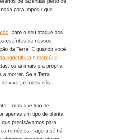
ietários de fazendas perto de
o nada para impedir que
ição
, pare o seu ataque aos
 os espíritos de nossos
ção da Terra. E quando você
da agricultura
e
mercúrio
tas, os animais e a própria
 a morrer. Se a Terra
de viver, e todos nós
nto – mas que tipo de
por apenas um tipo de planta
o que precisávamos para
sos remédios – agora só há