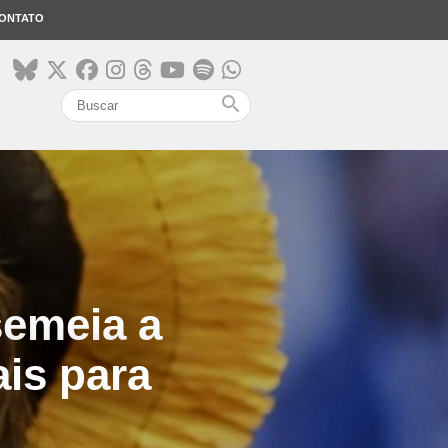
ONTATO
search
semeia a
ais para