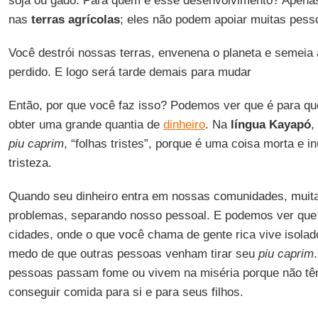
soja ou gado. Para quem é esse desenvolvimento? Apen
nas
terras agrícolas
; eles não podem apoiar muitas pesso
Você destrói nossas terras, envenena o planeta e semeia 
perdido. E logo será tarde demais para mudar
Então, por que você faz isso? Podemos ver que é para q
obter uma grande quantia de
dinheiro
. Na
língua Kayapó
,
piu caprim
, “folhas tristes”, porque é uma coisa morta e in
tristeza.
Quando seu dinheiro entra em nossas comunidades, muit
problemas, separando nosso pessoal. E podemos ver qu
cidades, onde o que você chama de gente rica vive isolad
medo de que outras pessoas venham tirar seu
piu caprim
pessoas passam fome ou vivem na miséria porque não têm 
conseguir comida para si e para seus filhos.