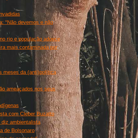
invadidas
da: “Não devemos e não
 no rio e população adoece
ira mais contaminada por
 meses da (anti)política
 tão ameaçados nos seus
ndígenas
vista com Cleber Buzatto
 diz ambientalista
a de Bolsonaro