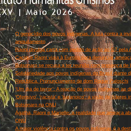
Então você sentirá o medo que nós sentimos”.
Leia mais
O genocídio dos povos indígenas. A luta contra a invis
aniquilamento
. Revista IHU On-Line, Nº. 478
Raoni divulga carta com pedido de ação ao G7 pela
Cacique Raoni viaja à Europa para denunciar amea
Bolsonaro se recusa a ter reunião com presença de l
Solidariedade aos povos indígenas do Brasil diante 
República. Pronunciamento de dom Roque Paloschi
‘Um dia de terror’: A reação de povos indígenas ao
'Ofensivo', 'racista' e 'paranoico': a visão de líderes
Bolsonaro na ONU
Ágatha, Raoni e Marielle: a realidade que ameaça ab
ONU
A maior violência contra os povos indígenas é a destr