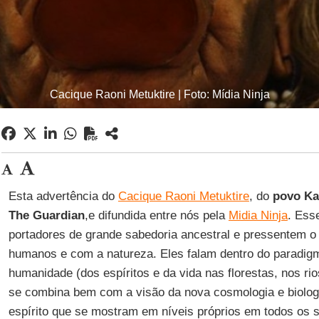
Cacique Raoni Metuktire | Foto: Mídia Ninja
Esta advertência do
Cacique Raoni Metuktire
, do
povo K
The Guardian
,e difundida entre nós pela
Midia Ninja
. Es
portadores de grande sabedoria ancestral e pressentem o
humanos e com a natureza. Eles falam dentro do paradigm
humanidade (dos espíritos e da vida nas florestas, nos ri
se combina bem com a visão da nova cosmologia e biologi
espírito que se mostram em níveis próprios em todos os s