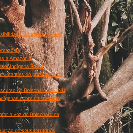
ibilidade, a indiferença e o
 Amazônia
ças à Amazônia
íder indígena Raoni
dos ataques do presidente da
 discurso de Bolsonaro na ONU
 indígenas sobre discurso de
afar a voz de Bolsonaro na
uição de seus territórios,