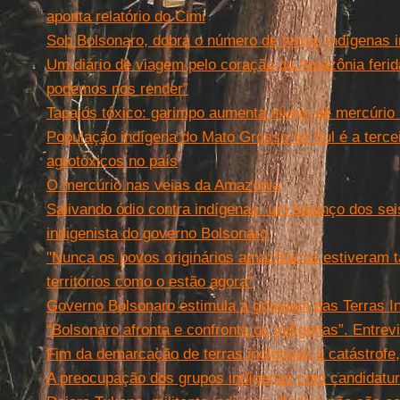
aponta relatório do Cimi
Sob Bolsonaro, dobra o número de terras indígenas 
Um diário de viagem pelo coração da Amazônia feri
podemos nos render”
Tapajós tóxico: garimpo aumenta níveis de mercúrio
População indígena do Mato Grosso do Sul é a terce
agrotóxicos no país
O mercúrio nas veias da Amazônia
Salivando ódio contra indígenas: um balanço dos seis
indigenista do governo Bolsonaro
"Nunca os povos originários amazônicos estiveram
territórios como o estão agora"
Governo Bolsonaro estimula a grilagem das Terras I
“Bolsonaro afronta e confronta os indígenas”. Entre
Fim da demarcação de terras indígenas é catástrofe,
A preocupação dos grupos indígenas com candidatur