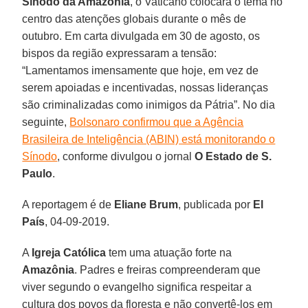
Sínodo da Amazônia
, o Vaticano colocará o tema no
centro das atenções globais durante o mês de
outubro. Em carta divulgada em 30 de agosto, os
bispos da região expressaram a tensão:
“Lamentamos imensamente que hoje, em vez de
serem apoiadas e incentivadas, nossas lideranças
são criminalizadas como inimigos da Pátria”. No dia
seguinte,
Bolsonaro confirmou que a Agência
Brasileira de Inteligência (ABIN) está monitorando o
Sínodo
, conforme divulgou o jornal
O Estado de S.
Paulo
.
A reportagem é de
Eliane Brum
, publicada por
El
País
, 04-09-2019.
A
Igreja Católica
tem uma atuação forte na
Amazônia
. Padres e freiras compreenderam que
viver segundo o evangelho significa respeitar a
cultura dos povos da floresta e não convertê-los em