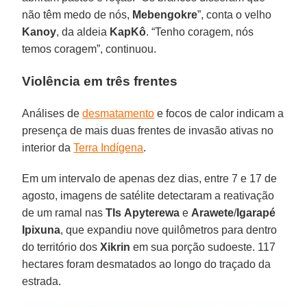
não têm medo de nós,
Mebengokre
”, conta o velho
Kanoy
, da aldeia
KapKô
. “Tenho coragem, nós
temos coragem”, continuou.
Violência em três frentes
Análises de
desmatamento
e focos de calor indicam a
presença de mais duas frentes de invasão ativas no
interior da
Terra Indígena
.
Em um intervalo de apenas dez dias, entre 7 e 17 de
agosto, imagens de satélite detectaram a reativação
de um ramal nas
TIs
Apyterewa
e
Arawete
/
Igarapé
Ipixuna
, que expandiu nove quilômetros para dentro
do território dos
Xikrin
em sua porção sudoeste. 117
hectares foram desmatados ao longo do traçado da
estrada.