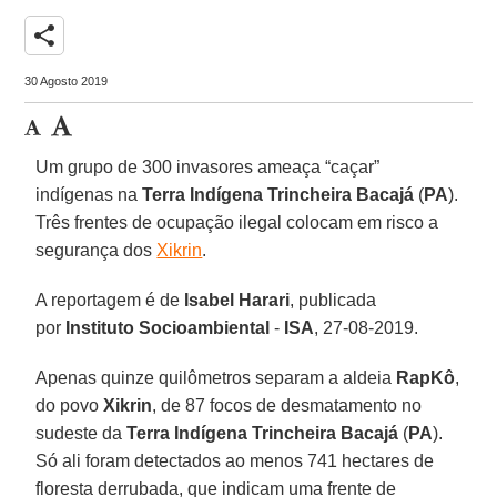
share
30 Agosto 2019
Um grupo de 300 invasores ameaça “caçar”
indígenas na
Terra Indígena Trincheira Bacajá
(
PA
).
Três frentes de ocupação ilegal colocam em risco a
segurança dos
Xikrin
.
A reportagem é de
Isabel
Harari
, publicada
por
Instituto
Socioambiental
-
ISA
, 27-08-2019.
Apenas quinze quilômetros separam a aldeia
RapKô
,
do povo
Xikrin
, de 87 focos de desmatamento no
sudeste da
Terra Indígena Trincheira Bacajá
(
PA
).
Só ali foram detectados ao menos 741 hectares de
floresta derrubada, que indicam uma frente de