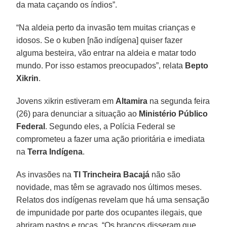
da mata caçando os índios”.
“Na aldeia perto da invasão tem muitas crianças e
idosos. Se o kuben [não indígena] quiser fazer
alguma besteira, vão entrar na aldeia e matar todo
mundo. Por isso estamos preocupados”, relata
Bepto
Xikrin
.
Jovens xikrin estiveram em
Altamira
na segunda feira
(26) para denunciar a situação ao
Ministério
Público
Federal
. Segundo eles, a Polícia Federal se
comprometeu a fazer uma ação prioritária e imediata
na
Terra
Indígena
.
As invasões na
TI Trincheira Bacajá
não são
novidade, mas têm se agravado nos últimos meses.
Relatos dos indígenas revelam que há uma sensação
de impunidade por parte dos ocupantes ilegais, que
abriram pastos e roças. “Os brancos disseram que