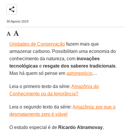
share
30 Agosto 2019
Unidades de Conservação
fazem mais que
armazenar carbono. Possibilitam uma economia do
conhecimento da natureza, com
inovações
tecnológicas
e
resgate dos
saberes
tradicionais
.
Mas há quem só pense em
agronegócio
…
Leia o primeiro texto da série:
Amazônia do
Conhecimento ou da Ignorância?
Leia o segundo texto da série:
Amazônia: por que o
desmatamento zero é viável
O estudo especial é de
Ricardo
Abramovay
,