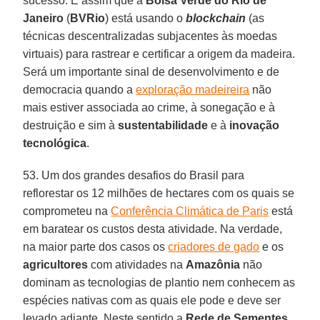
sucesso. É assim que a
Bolsa Verde do Rio de
Janeiro
(
BVRio
) está usando o
blockchain
(as
técnicas descentralizadas subjacentes às moedas
virtuais) para rastrear e certificar a origem da madeira.
Será um importante sinal de desenvolvimento e de
democracia quando a
exploração madeireira
não
mais estiver associada ao crime, à sonegação e à
destruição e sim à
sustentabilidade
e à
inovação
tecnológica
.
53. Um dos grandes desafios do Brasil para
reflorestar os 12 milhões de hectares com os quais se
comprometeu na
Conferência Climática de Paris
está
em baratear os custos desta atividade. Na verdade,
na maior parte dos casos os
criadores de gado
e os
agricultores
com atividades na
Amazônia
não
dominam as tecnologias de plantio nem conhecem as
espécies nativas com as quais ele pode e deve ser
levado adiante. Neste sentido a
Rede de Sementes