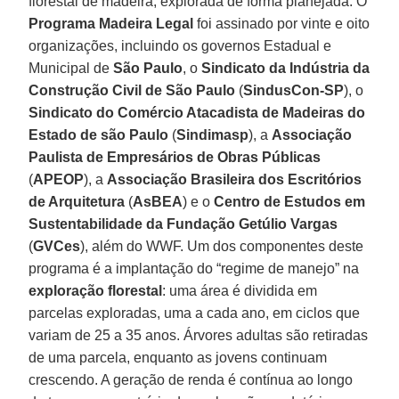
florestal de madeira, explorada de forma planejada. O
Programa Madeira Legal
foi assinado por vinte e oito
organizações, incluindo os governos Estadual e
Municipal de
São Paulo
, o
Sindicato da Indústria da
Construção Civil de São Paulo
(
SindusCon-SP
), o
Sindicato do Comércio Atacadista de Madeiras do
Estado de são Paulo
(
Sindimasp
), a
Associação
Paulista de Empresários de Obras Públicas
(
APEOP
), a
Associação Brasileira dos Escritórios
de Arquitetura
(
AsBEA
) e o
Centro de Estudos em
Sustentabilidade da Fundação Getúlio Vargas
(
GVCes
), além do WWF. Um dos componentes deste
programa é a implantação do “regime de manejo” na
exploração florestal
: uma área é dividida em
parcelas exploradas, uma a cada ano, em ciclos que
variam de 25 a 35 anos. Árvores adultas são retiradas
de uma parcela, enquanto as jovens continuam
crescendo. A geração de renda é contínua ao longo