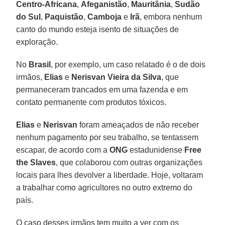
Centro-Africana
,
Afeganistão
,
Mauritânia
,
Sudão
do Sul
,
Paquistão
,
Camboja
e
Irã
, embora nenhum
canto do mundo esteja isento de situações de
exploração.
No
Brasil
, por exemplo, um caso relatado é o de dois
irmãos,
Elias
e
Nerisvan
Vieira
da
Silva
, que
permaneceram trancados em uma fazenda e em
contato permanente com produtos tóxicos.
Elias
e
Nerisvan
foram ameaçados de não receber
nenhum pagamento por seu trabalho, se tentassem
escapar, de acordo com a
ONG
estadunidense
Free
the Slaves
, que colaborou com outras organizações
locais para lhes devolver a liberdade. Hoje, voltaram
a trabalhar como agricultores no outro extremo do
país.
O caso desses irmãos tem muito a ver com os