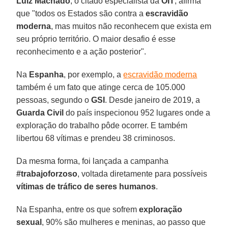
Luiz Machado
, o citado especialista da
OIT
, afirma
que "todos os Estados são contra a
escravidão
moderna
, mas muitos não reconhecem que exista em
seu próprio território. O maior desafio é esse
reconhecimento e a ação posterior".
Na
Espanha
, por exemplo, a
escravidão moderna
também é um fato que atinge cerca de 105.000
pessoas, segundo o
GSI
. Desde janeiro de 2019, a
Guarda
Civil
do país inspecionou 952 lugares onde a
exploração do trabalho pôde ocorrer. E também
libertou 68 vítimas e prendeu 38 criminosos.
Da mesma forma, foi lançada a campanha
#trabajoforzoso
, voltada diretamente para possíveis
vítimas de tráfico de seres humanos
.
Na Espanha, entre os que sofrem
exploração
sexual
, 90% são mulheres e meninas, ao passo que