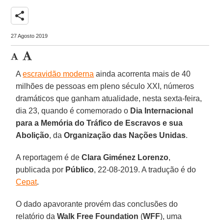
share
27 Agosto 2019
A
escravidão moderna
ainda acorrenta mais de 40
milhões de pessoas em pleno século XXI, números
dramáticos que ganham atualidade, nesta sexta-feira,
dia 23, quando é comemorado o
Dia Internacional
para a Memória do Tráfico de Escravos e sua
Abolição
, da
Organização das Nações Unidas
.
A reportagem é de
Clara Giménez
Lorenzo
,
publicada por
Público
, 22-08-2019. A tradução é do
Cepat
.
O dado apavorante provém das conclusões do
relatório da
Walk Free Foundation
(
WFF
), uma