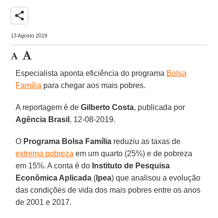
share
13 Agosto 2019
Especialista aponta eficiência do programa
Bolsa
Família
para chegar aos mais pobres.
A reportagem é de
Gilberto Costa
, publicada por
Agência Brasil
, 12-08-2019.
O
Programa Bolsa Família
reduziu as taxas de
extrema pobreza
em um quarto (25%) e de pobreza
em 15%. A conta é do
Instituto de Pesquisa
Econômica Aplicada
(
Ipea
) que analisou a evolução
das condições de vida dos mais pobres entre os anos
de 2001 e 2017.