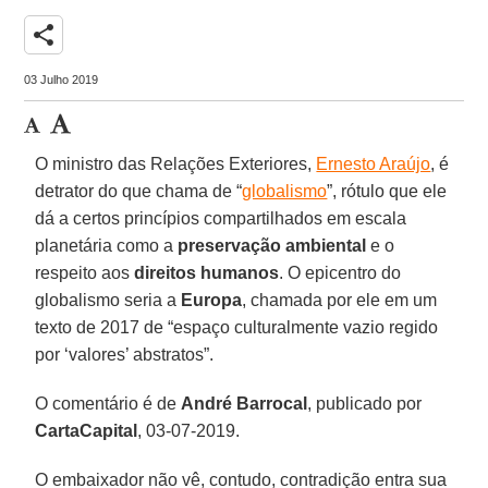
share
03 Julho 2019
O ministro das Relações Exteriores,
Ernesto Araújo
, é
detrator do que chama de “
globalismo
”, rótulo que ele
dá a certos princípios compartilhados em escala
planetária como a
preservação ambiental
e o
respeito aos
direitos humanos
. O epicentro do
globalismo seria a
Europa
, chamada por ele em um
texto de 2017 de “espaço culturalmente vazio regido
por ‘valores’ abstratos”.
O comentário é de
André Barrocal
, publicado por
CartaCapital
, 03-07-2019.
O embaixador não vê, contudo, contradição entra sua