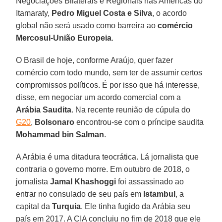
Negociações Bilaterais e Regionais nas Américas do
Itamaraty,
Pedro Miguel Costa e Silva
, o acordo
global não será usado como barreira ao
comércio
Mercosul-União Europeia
.
O Brasil de hoje, conforme Araújo, quer fazer
comércio com todo mundo, sem ter de assumir certos
compromissos políticos. É por isso que há interesse,
disse, em negociar um acordo comercial com a
Arábia Saudita
. Na recente reunião de cúpula do
G20
,
Bolsonaro
encontrou-se com o príncipe saudita
Mohammad bin Salman
.
A Arábia é uma ditadura teocrática. Lá jornalista que
contraria o governo morre. Em outubro de 2018, o
jornalista
Jamal Khashoggi
foi assassinado ao
entrar no consulado de seu país em
Istambul
, a
capital da
Turquia
. Ele tinha fugido da Arábia seu
país em 2017. A CIA concluiu no fim de 2018 que ele