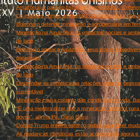
Amazônia, o paraíso fiscal das mineradoras. Entrevi
Os maiores crimes ambientais da mineração a céu a
Bolsonaro defende mineração e agropecuária em ter
Mineração na Amazônia: os impactos sociais e ambie
de lado
Bolsonaro ameaça Amazônia, seus povos e biodivers
paraenses
Mineração na Amazônia: os impactos sociais e ambie
de lado
Desvendar as complicadas relações entre as pessoa
sustentável
Mineração causa colapso das condições de vida. Ba
“É uma mentira dizer que a mineração contribui par
povos”, afirma Pe. Darío Bossi
Donald Trump enterra esforço global para deter mud
As mudanças climáticas estão acontecendo agora e 