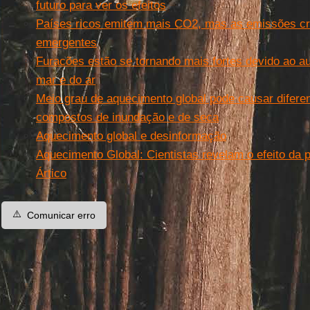
futuro para ver os efeitos
Países ricos emitem mais CO2, mas as emissões c
emergentes
Furacões estão se tornando mais fortes devido ao 
mar e do ar
Meio grau de aquecimento global pode causar difere
compostos de inundação e de seca
Aquecimento global e desinformação
Aquecimento Global: Cientistas revelam o efeito da 
Ártico
⚠️
Comunicar erro