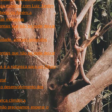
sta especial com Luiz Jardim
berto na América
ras indígenas
ntais que não se pode deixar
idade, alertam geógrafos
ntais que não se pode deixar
s e a natureza para um futuro
sta!
a o desenvolvimento dos
ança climática
não precisamos esperar o