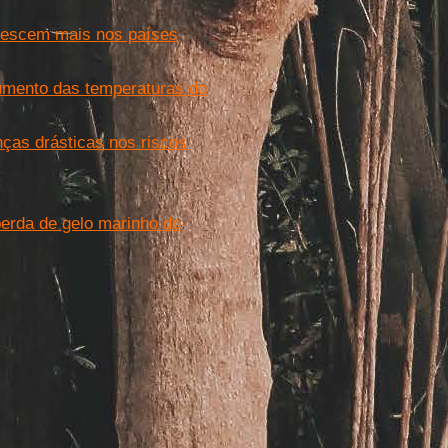
rescem mais nos países
aumento das temperaturas do
nças drásticas nos riscos
perda de gelo marinho do