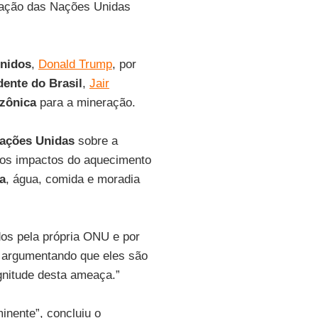
zação das Nações Unidas
Unidos
,
Donald Trump
, por
dente do Brasil
,
Jair
zônica
para a mineração.
ações Unidas
sobre a
 os impactos do aquecimento
da
, água, comida e moradia
dos pela própria ONU e por
 argumentando que eles são
gnitude desta ameaça.”
inente”, concluiu o