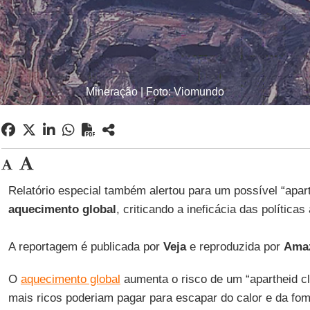
Mineração | Foto: Viomundo
Relatório especial também alertou para um possível “apart
aquecimento global
, criticando a ineficácia das políticas
A reportagem é publicada por
Veja
e reproduzida por
Amaz
O
aquecimento global
aumenta o risco de um “apartheid c
mais ricos poderiam pagar para escapar do calor e da fo