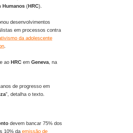
os Humanos
(
HRC
).
nou desenvolvimentos
alistas em processos contra
ativismo da adolescente
on
.
te ao
HRC
em
Geneva
, na
 anos de progresso em
eza
”, detalha o texto.
ento
devem bancar 75% dos
nas 10% da
emissão de