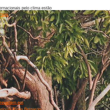
ternacionais pelo clima estão
Paris
, aprovado em 2015 por
de 3°C. “Os estados
 foi considerado um
ssível.”
 sociedades e economias
as pobres. “Esta crise
direitos sociais e
 a
seguridade social
e à
 revertem em
eloísa Pinna Bernardo