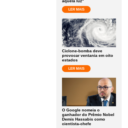
aquela luz"
LER MAIS
Ciclone-bomba deve
provocar ventania em oito
estados
LER MAIS
O Google nomeia o
ganhador do Prêmio Nobel
Demis Hassabis como
cientista-chefe