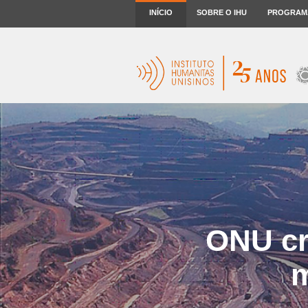
INÍCIO
SOBRE O IHU
PROGRAM
ONU cr
m