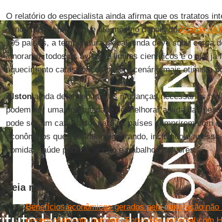
O relatório do especialista ainda afirma que os tratatos in
sendo ineficientes e que até mesmo depois do
Acordo de 
195 países, a temperatura global ainda deve subir cerca 
ignoraram todos os avisos e limites científicos e o que já
aquecimento catastrófico hoje é o cenário mais otimista po
Alston
ainda defendeu que as mudanças necessárias nas
podem ser uma oportunidade de melhorar a vida das pesso
pode ser um catalisador para os países cumprirem com os 
econômicos que continuam ignorando, incluindo o acesso
comida, saúde pública, abrigo e trabalhos salubres.”
Leia mais
Benefícios econômicos gerados pela mineração não
desenvolvimento humano. Entrevista especial com H