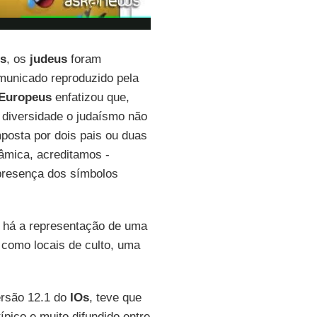
es
, os
judeus
foram
unicado reproduzido pela
 Europeus
enfatizou que,
 diversidade o judaísmo não
mposta por dois pais ou duas
lâmica, acreditamos -
presença dos símbolos
 há a representação de uma
, como locais de culto, uma
ersão 12.1 do
IOs
, teve que
ípico e muito difundido entre