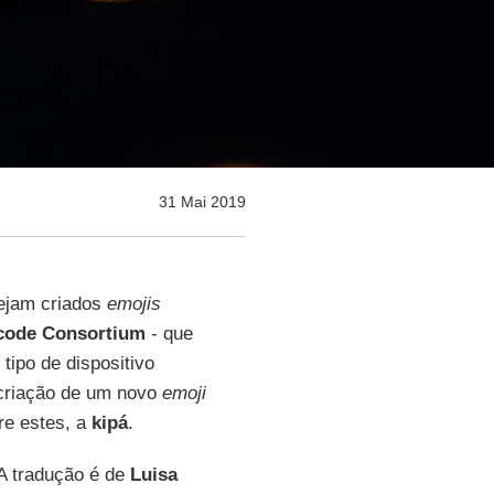
31 Mai 2019
sejam criados
emojis
code Consortium
- que
tipo de dispositivo
a criação de um novo
emoji
re estes, a
kipá
.
A tradução é de
Luisa