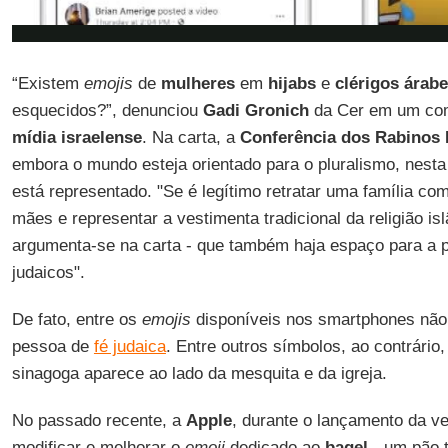
“Existem
emojis
de
mulheres
em
hijabs
e
clérigos árab
esquecidos?”, denunciou
Gadi Gronich
da Cer em um com
mídia israelense
. Na carta, a
Conferência dos Rabinos
embora o mundo esteja orientado para o pluralismo, nesta
está representado. "Se é legítimo retratar uma família co
mães e representar a vestimenta tradicional da religião is
argumenta-se na carta - que também haja espaço para a 
judaicos".
De fato, entre os
emojis
disponíveis nos smartphones não
pessoa de
fé judaica
. Entre outros símbolos, ao contrário
sinagoga aparece ao lado da mesquita e da igreja.
No passado recente, a
Apple
, durante o lançamento da v
modificar e melhorar o
emoji
dedicado ao
bagel
- um pão t