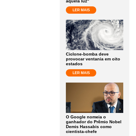
aquela luz"
LER MAIS
Ciclone-bomba deve
provocar ventania em oito
estados
LER MAIS
O Google nomeia o
ganhador do Prêmio Nobel
Demis Hassabis como
cientista-chefe