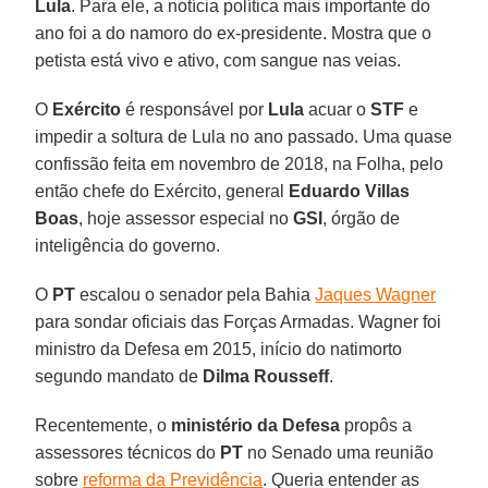
Lula
. Para ele, a notícia política mais importante do
ano foi a do namoro do ex-presidente. Mostra que o
petista está vivo e ativo, com sangue nas veias.
O
Exército
é responsável por
Lula
acuar o
STF
e
impedir a soltura de Lula no ano passado. Uma quase
confissão feita em novembro de 2018, na Folha, pelo
então chefe do Exército, general
Eduardo Villas
Boas
, hoje assessor especial no
GSI
, órgão de
inteligência do governo.
O
PT
escalou o senador pela Bahia
Jaques Wagner
para sondar oficiais das Forças Armadas. Wagner foi
ministro da Defesa em 2015, início do natimorto
segundo mandato de
Dilma Rousseff
.
Recentemente, o
ministério da Defesa
propôs a
assessores técnicos do
PT
no Senado uma reunião
sobre
reforma da Previdência
. Queria entender as