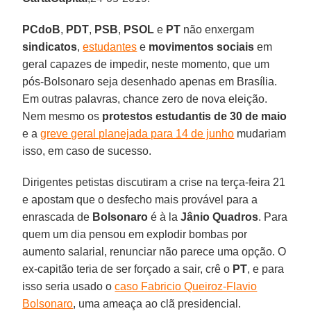
PCdoB
,
PDT
,
PSB
,
PSOL
e
PT
não enxergam
sindicatos
,
estudantes
e
movimentos sociais
em
geral capazes de impedir, neste momento, que um
pós-Bolsonaro seja desenhado apenas em Brasília.
Em outras palavras, chance zero de nova eleição.
Nem mesmo os
protestos estudantis de 30 de maio
e a
greve geral planejada para 14 de junho
mudariam
isso, em caso de sucesso.
Dirigentes petistas discutiram a crise na terça-feira 21
e apostam que o desfecho mais provável para a
enrascada de
Bolsonaro
é à la
Jânio Quadros
. Para
quem um dia pensou em explodir bombas por
aumento salarial, renunciar não parece uma opção. O
ex-capitão teria de ser forçado a sair, crê o
PT
, e para
isso seria usado o
caso Fabricio Queiroz-Flavio
Bolsonaro
, uma ameaça ao clã presidencial.