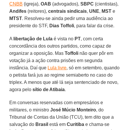
CNBB
(igreja),
OAB
(advogados),
SBPC
(cientistas),
Andifes
(reitores),
centrais sindicais
,
UNE
,
MST
e
MTST
. Resolveu-se ainda pedir uma audiência ao
presidente do STF,
Dias Toffoli
, para falar da crise.
A
libertação de Lula
é vista no
PT
, com certa
concordância dos outros partidos, como capaz de
organizar a oposição. Mas
Toffoli
não quer pôr em
votação já a ação contra prisões em segunda
instância. Daí que
Lula livre
, só em setembro, quando
o petista fará jus ao regime semiaberto no caso do
triplex. A menos que até lá seja sentenciado de novo,
agora pelo
sítio de Atibaia
.
Em conversas reservadas com empresários e
militares, o ministro
José Múcio Monteiro
, do
Tribunal de Contas da União (TCU), tem dito que a
salvação do
Brasil
está em
Curitiba
e chama-se