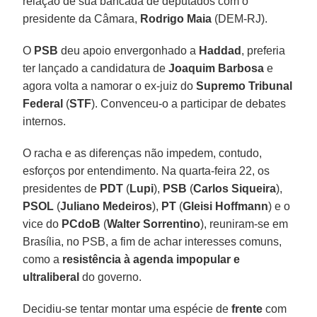
relação de sua bancada de deputados com o
presidente da Câmara,
Rodrigo Maia
(DEM-RJ).
O
PSB
deu apoio envergonhado a
Haddad
, preferia
ter lançado a candidatura de
Joaquim Barbosa
e
agora volta a namorar o ex-juiz do
Supremo Tribunal
Federal
(
STF
). Convenceu-o a participar de debates
internos.
O racha e as diferenças não impedem, contudo,
esforços por entendimento. Na quarta-feira 22, os
presidentes de
PDT
(
Lupi
),
PSB
(
Carlos Siqueira
),
PSOL
(
Juliano Medeiros
),
PT
(
Gleisi Hoffmann
) e o
vice do
PCdoB
(
Walter Sorrentino
), reuniram-se em
Brasília, no PSB, a fim de achar interesses comuns,
como a
resistência à agenda impopular e
ultraliberal
do governo.
Decidiu-se tentar montar uma espécie de
frente
com