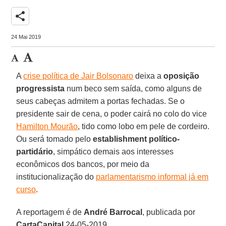
share
24 Mai 2019
A
crise política de Jair Bolsonaro
deixa a
oposição
progressista
num beco sem saída, como alguns de
seus cabeças admitem a portas fechadas. Se o
presidente sair de cena, o poder cairá no colo do vice
Hamilton Mourão
, tido como lobo em pele de cordeiro.
Ou será tomado pelo
establishment político-
partidário
, simpático demais aos interesses
econômicos dos bancos, por meio da
institucionalização do
parlamentarismo informal já em
curso
.
A reportagem é de
André Barrocal
, publicada por
CartaCapital
,24-05-2019.