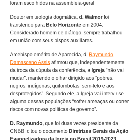
foram escolhidos na assembleia-geral.
Doutor em teologia dogmática,
d. Walmor
foi
transferido para
Belo Horizonte
em 2004.
Considerado homem de diálogo, sempre trabalhou
em união com seus bispos auxiliares.
Arcebispo emérito de Aparecida, d.
Raymundo
Damasceno Assis
afirmou que, independentemente
da troca da cúpula da conferência, a
Igreja
“não vai
mudar”, mantendo o olhar dirigido aos “pobres,
negros, indígenas, quilombolas, sem-teto e aos
desprotegidos”. Segundo ele, a Igreja vai intervir se
alguma dessas populações “sofrer ameaças ou correr
riscos com novas políticas de governo”.
D. Raymundo
, que foi duas vezes presidente da
CNBB, citou o documento
Diretrizes Gerais da Ação
Evangelizadora da Igreja no Brasil 2019-2023
,