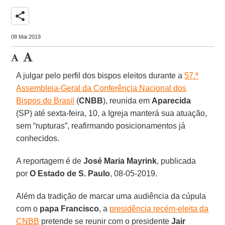
share
08 Mai 2019
A julgar pelo perfil dos bispos eleitos durante a
57.ª
Assembleia-Geral da Conferência Nacional dos
Bispos do Brasil
(
CNBB
), reunida em
Aparecida
(SP) até sexta-feira, 10, a Igreja manterá sua atuação,
sem “rupturas”, reafirmando posicionamentos já
conhecidos.
A reportagem é de
José Maria Mayrink
, publicada
por
O Estado de S. Paulo
, 08-05-2019.
Além da tradição de marcar uma audiência da cúpula
com o
papa Francisco
, a
presidência recém-eleita da
CNBB
pretende se reunir com o presidente
Jair