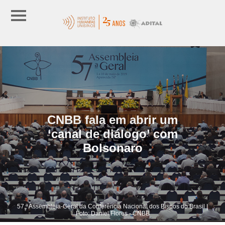
CNBB fala em abrir um
‘canal de diálogo’ com
Bolsonaro
57.ª Assembleia-Geral da Conferência Nacional dos Bispos do Brasil |
Foto: Daniel Flores - CNBB