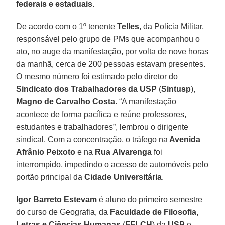
federais
e
estaduais
.
De acordo com o 1º tenente
Telles
, da Polícia Militar,
responsável pelo grupo de PMs que acompanhou o
ato, no auge da manifestação, por volta de nove horas
da manhã, cerca de 200 pessoas estavam presentes.
O mesmo número foi estimado pelo diretor do
Sindicato dos Trabalhadores
da USP
(
Sintusp
),
Magno de Carvalho Costa
. “A manifestação
acontece de forma pacífica e reúne professores,
estudantes e trabalhadores”, lembrou o dirigente
sindical. Com a concentração, o tráfego na
Avenida
Afrânio Peixoto
e na
Rua
Alvarenga
foi
interrompido, impedindo o acesso de automóveis pelo
portão principal da
Cidade Universitária
.
Igor Barreto Estevam
é aluno do primeiro semestre
do curso de Geografia, da
Faculdade de Filosofia,
Letras e Ciências Humanas
(
FFLCH
) da
USP
e