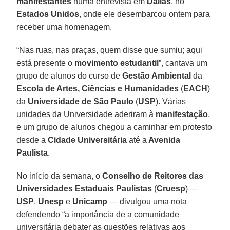
manifestantes
numa entrevista em
Dallas
, no
Estados
Unidos
, onde ele desembarcou ontem para
receber uma homenagem.
“Nas ruas, nas praças, quem disse que sumiu; aqui
está presente o
movimento estudantil
”, cantava um
grupo de alunos do curso de
Gestão Ambiental
da
Escola de Artes, Ciências e Humanidades
(
EACH
)
da
Universidade de São Paulo
(
USP
). Várias
unidades da Universidade aderiram à
manifestação
,
e um grupo de alunos chegou a caminhar em protesto
desde a
Cidade Universitária
até a
Avenida
Paulista
.
No início da semana, o
Conselho de Reitores das
Universidades Estaduais Paulistas
(
Cruesp
) —
USP
,
Unesp
e
Unicamp
— divulgou uma nota
defendendo “a importância de a comunidade
universitária debater as questões relativas aos