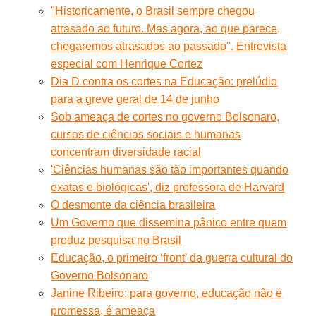
"Historicamente, o Brasil sempre chegou
atrasado ao futuro. Mas agora, ao que parece,
chegaremos atrasados ao passado". Entrevista
especial com Henrique Cortez
Dia D contra os cortes na Educação: prelúdio
para a greve geral de 14 de junho
Sob ameaça de cortes no governo Bolsonaro,
cursos de ciências sociais e humanas
concentram diversidade racial
'Ciências humanas são tão importantes quando
exatas e biológicas', diz professora de Harvard
O desmonte da ciência brasileira
Um Governo que dissemina pânico entre quem
produz pesquisa no Brasil
Educação, o primeiro ‘front’ da guerra cultural do
Governo Bolsonaro
Janine Ribeiro: para governo, educação não é
promessa, é ameaça