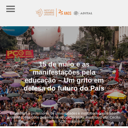
15 de maio e as
manifestações pela
educação – Um grito em
defesa do futuro do País
Estudantes e professores de universidades e institutos federais fazem
protesto contra corte de verba na educação na Av. Paulista. (Foto: Cecília
Bastos / USP Imagens)