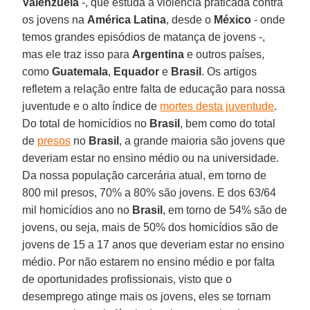
Valenzuela
-, que estuda a violência praticada contra
os jovens na
América Latina
, desde o
México
- onde
temos grandes episódios de matança de jovens -,
mas ele traz isso para
Argentina
e outros países,
como
Guatemala
,
Equador
e
Brasil
. Os artigos
refletem a relação entre falta de educação para nossa
juventude e o alto índice de
mortes desta juventude
.
Do total de homicídios no
Brasil
, bem como do total
de
presos
no
Brasil
, a grande maioria são jovens que
deveriam estar no ensino médio ou na universidade.
Da nossa população carcerária atual, em torno de
800 mil presos, 70% a 80% são jovens. E dos 63/64
mil homicídios ano no
Brasil
, em torno de 54% são de
jovens, ou seja, mais de 50% dos homicídios são de
jovens de 15 a 17 anos que deveriam estar no ensino
médio. Por não estarem no ensino médio e por falta
de oportunidades profissionais, visto que o
desemprego atinge mais os jovens, eles se tornam