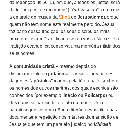
da redenção (Is 56, 5), em que, a todos os justos, será
dado “um posto e um nome” (
“Yad Vashem”
, como diz
a epígrafe do museu da
Shoá
de
Jerusalém
): porque
quem não tem nome está realmente perdido. Jesus
faz parte dessa tradição: os seus discípulos mais
próximos rezam: “santificado seja o vosso Nome”, e a
tradição evangélica conserva uma memória nítida dos
seus nomes.
A
comunidade cristã
– mesmo depois do
distanciamento do
judaísmo
– associa aos nomes
daqueles “apóstolos” mortos pela fé ou na fé também
os nomes dos outros mártires, dos quais escritos são
conhecidos (por exemplo,
Inácio
ou
Policarpo
) ou
dos quais se transmite o relato da morte. Uma
narrativa que se torna gênero literário específico para
documentar a repetição nos mártires da mansidão de
Jesus (e que tem um paralelo judaico no
Midrash