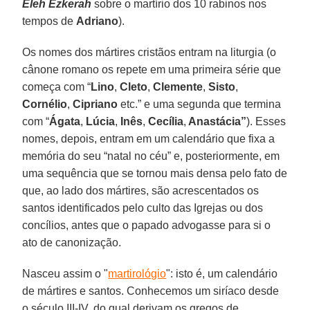
Eleh Ezkerah
sobre o martírio dos 10 rabinos nos
tempos de
Adriano
).
Os nomes dos mártires cristãos entram na liturgia (o
cânone romano os repete em uma primeira série que
começa com “
Lino
,
Cleto
,
Clemente
,
Sisto
,
Cornélio
,
Cipriano
etc.” e uma segunda que termina
com “
Ágata
,
Lúcia
,
Inês
,
Cecília
,
Anastácia”
). Esses
nomes, depois, entram em um calendário que fixa a
memória do seu “natal no céu” e, posteriormente, em
uma sequência que se tornou mais densa pelo fato de
que, ao lado dos mártires, são acrescentados os
santos identificados pelo culto das Igrejas ou dos
concílios, antes que o papado advogasse para si o
ato de canonização.
Nasceu assim o "
martirológio
": isto é, um calendário
de mártires e santos. Conhecemos um siríaco desde
o século III-IV, do qual derivam os gregos de