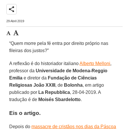
share
29 Abril 2019
“Quem morre pela fé entra por direito próprio nas
fileiras dos justos?”
A reflexão é do historiador italiano
Alberto Melloni
,
professor da
Universidade de Modena-Reggio
Emilia
e diretor da
Fundação de Ciências
Religiosas João XXIII
, de
Bolonha
, em artigo
publicado por
La Repubblica
, 28-04-2019. A
tradução é de
Moisés Sbardelotto
.
Eis o artigo.
Depois do
massacre de cristãos nos dias da Páscoa