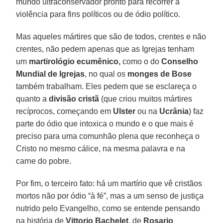
mundo ultraconservador pronto para recorrer à
violência para fins políticos ou de ódio político.
Mas aqueles mártires que são de todos, crentes e não
crentes, não pedem apenas que as Igrejas tenham
um
martirológio ecumênico,
como o do
Conselho
Mundial de Igrejas
, no qual os
monges de Bose
também trabalham. Eles pedem que se esclareça o
quanto a
divisão cristã
(que criou muitos mártires
recíprocos, começando em
Ulster
ou na
Ucrânia
) faz
parte do ódio que intoxica o mundo e o que mais é
preciso para uma comunhão plena que reconheça o
Cristo no mesmo cálice, na mesma palavra e na
carne do pobre.
Por fim, o terceiro fato: há um martírio que vê cristãos
mortos não por ódio “à fé”, mas a um senso de justiça
nutrido pelo Evangelho, como se entende pensando
na história de
Vittorio Bachelet
, de
Rosario