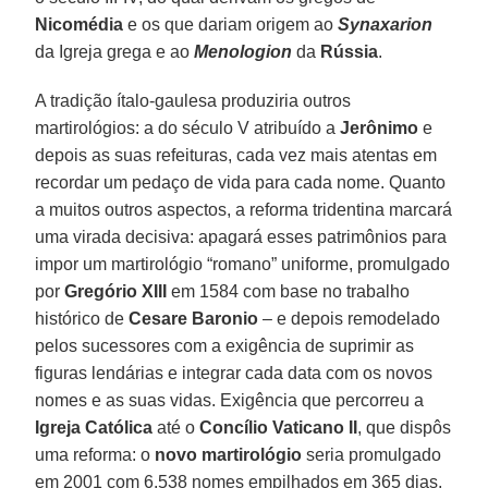
Nicomédia
e os que dariam origem ao
Synaxarion
da Igreja grega e ao
Menologion
da
Rússia
.
A tradição ítalo-gaulesa produziria outros
martirológios: a do século V atribuído a
Jerônimo
e
depois as suas refeituras, cada vez mais atentas em
recordar um pedaço de vida para cada nome. Quanto
a muitos outros aspectos, a reforma tridentina marcará
uma virada decisiva: apagará esses patrimônios para
impor um martirológio “romano” uniforme, promulgado
por
Gregório XIII
em 1584 com base no trabalho
histórico de
Cesare Baronio
– e depois remodelado
pelos sucessores com a exigência de suprimir as
figuras lendárias e integrar cada data com os novos
nomes e as suas vidas. Exigência que percorreu a
Igreja Católica
até o
Concílio Vaticano II
, que dispôs
uma reforma: o
novo martirológio
seria promulgado
em 2001 com 6.538 nomes empilhados em 365 dias,