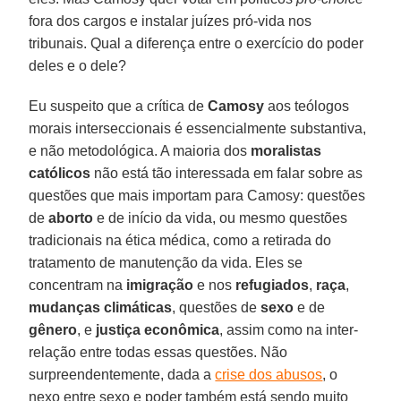
fora dos cargos e instalar juízes pró-vida nos
tribunais. Qual a diferença entre o exercício do poder
deles e o dele?
Eu suspeito que a crítica de
Camosy
aos teólogos
morais interseccionais é essencialmente substantiva,
e não metodológica. A maioria dos
moralistas
católicos
não está tão interessada em falar sobre as
questões que mais importam para Camosy: questões
de
aborto
e de início da vida, ou mesmo questões
tradicionais na ética médica, como a retirada do
tratamento de manutenção da vida. Eles se
concentram na
imigração
e nos
refugiados
,
raça
,
mudanças climáticas
, questões de
sexo
e de
gênero
, e
justiça econômica
, assim como na inter-
relação entre todas essas questões. Não
surpreendentemente, dada a
crise dos abusos
, o
nexo entre sexo e poder também está sendo muito