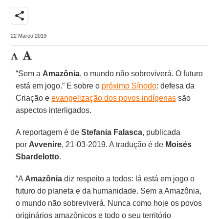
share
22 Março 2019
“Sem a
Amazônia
, o mundo não sobreviverá. O futuro
está em jogo.” E sobre o
próximo Sínodo
: defesa da
Criação e
evangelização dos povos indígenas
são
aspectos interligados.
A reportagem é de
Stefania Falasca
, publicada
por
Avvenire
, 21-03-2019. A tradução é de
Moisés
Sbardelotto
.
“A
Amazônia
diz respeito a todos: lá está em jogo o
futuro do planeta e da humanidade. Sem a Amazônia,
o mundo não sobreviverá. Nunca como hoje os povos
originários amazônicos e todo o seu território