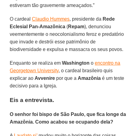
estiveram tão gravemente ameaçados.”
O cardeal
Claudio Hummes
, presidente da
Rede
Eclesial Pan-Amazônica
(
Repam
), denunciou
veementemente o neocolonialismo feroz e predatório
que invade e destrói esse patrimônio de
biodiversidade e expulsa e massacra os seus povos.
Enquanto se realiza em
Washington
o
encontro na
Georgetown University
, o cardeal brasileiro quis
explicar ao
Avvenire
por que a
Amazônia
é um teste
decisivo para a Igreja.
Eis a entrevista.
O senhor foi bispo de São Paulo, que fica longe da
Amazônia. Como acabou se ocupando dela?
A
Laudato si’
mudou muito o horizonte das coisas