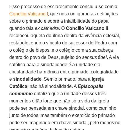
Esse processo de esclarecimento concluiu-se com o
Concílio Vaticano I
, que nos configurou as definições
sobre o primado e sobre a infalibilidade do papa
quando fala
ex cathedra
. O
Concílio Vaticano II
recolocou aquela doutrina dentro da vivência eclesial,
restabelecendo o vínculo do sucessor de Pedro com
o colégio de bispos, e o colégio com a sua cabeça
dentro do povo de Deus, sujeito do
sensus fidei
. A via
católica para a sinodalidade é a unidade e a
circularidade harmônica entre primado, colegialidade
e
sinodalidade
. Sem o primado, para a
Igreja
Católica
, não há sinodalidade. A
Episcopalis
communio
enfatiza que a unidade desses três
momentos é tão forte que não só a vida da Igreja
pode ser pensada em chave sinodal, como caminho
junto de todos, mas também o exercício do primado
pode ser imaginado em chave sinodal, pelo menos no
exercício ordinário da função petrina.