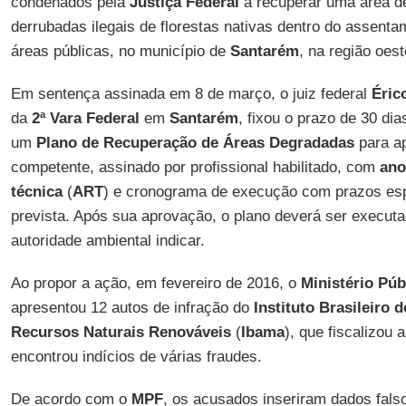
condenados pela
Justiça Federal
a recuperar uma área d
derrubadas ilegais de florestas nativas dentro do assent
áreas públicas, no município de
Santarém
, na região oes
Em sentença assinada em 8 de março, o juiz federal
Éric
da
2ª Vara Federal
em
Santarém
, fixou o prazo de 30 di
um
Plano de Recuperação de Áreas Degradadas
para ap
competente, assinado por profissional habilitado, com
ano
técnica
(
ART
) e cronograma de execução com prazos esp
prevista. Após sua aprovação, o plano deverá ser execut
autoridade ambiental indicar.
Ao propor a ação, em fevereiro de 2016, o
Ministério Púb
apresentou 12 autos de infração do
Instituto Brasileiro
Recursos Naturais Renováveis
(
Ibama
), que fiscalizou
encontrou indícios de várias fraudes.
De acordo com o
MPF
, os acusados inseriram dados fal