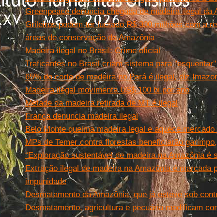
Greenpeace denuncia chegada de madeira ilegal da
Grileiros podem ter lucrado R$ 300 milhões com a ret
áreas de conservação da Amazônia
Madeira ilegal no Brasil: Crime oficial
Traficantes no Brasil criam sistema para ''esquentar''
65% do corte de madeira no Pará é ilegal, diz Imazo
Madeira ilegal movimenta US$ 100 bi por ano
Metade da madeira retirada de MT é ilegal
França denuncia madeira ilegal
Belo Monte queima madeira legal e aquece mercado i
MPs de Temer contra florestas beneficiarão garimpo,
“Exploração sustentável de madeira na Amazônia é só
Extração ilegal de madeira na Amazônia é marcada p
impunidade
Desmatamento da Amazônia, que já esteve sob contr
Desmatamento, agricultura e pecuária modificam co