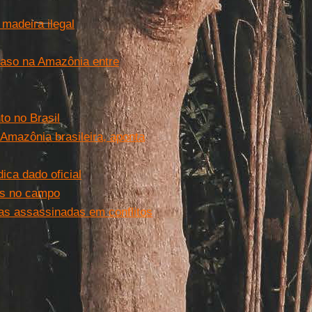
 madeira ilegal
aso na Amazônia entre
to no Brasil
mazônia brasileira, aponta
ca dado oficial
os no campo
as assassinadas em conflitos