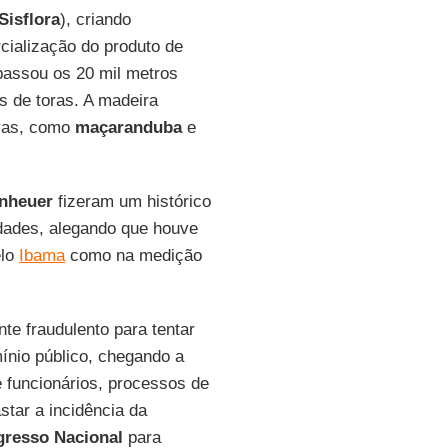
Sisflora
), criando
cialização do produto de
assou os 20 mil metros
s de toras. A madeira
ivas, como
maçaranduba
e
nheuer
fizeram um histórico
ldades, alegando que houve
elo
Ibama
como na medição
te fraudulento para tentar
nio público, chegando a
 e funcionários, processos de
star a incidência da
resso Nacional
para