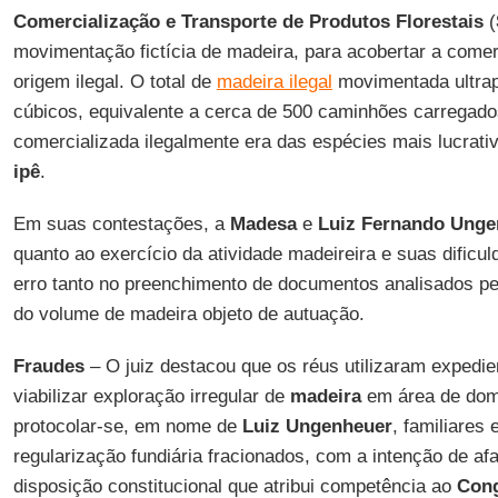
Comercialização e Transporte de Produtos Florestais
(
movimentação fictícia de madeira, para acobertar a comer
origem ilegal. O total de
madeira ilegal
movimentada ultrap
cúbicos, equivalente a cerca de 500 caminhões carregado
comercializada ilegalmente era das espécies mais lucrat
ipê
.
Em suas contestações, a
Madesa
e
Luiz Fernando Unge
quanto ao exercício da atividade madeireira e suas dificu
erro tanto no preenchimento de documentos analisados p
do volume de madeira objeto de autuação.
Fraudes
– O juiz destacou que os réus utilizaram expedien
viabilizar exploração irregular de
madeira
em área de domí
protocolar-se, em nome de
Luiz Ungenheuer
, familiares
regularização fundiária fracionados, com a intenção de afa
disposição constitucional que atribui competência ao
Cong