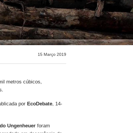
15 Março 2019
mil metros cúbicos,
s.
blicada por
EcoDebate
, 14-
ndo Ungenheuer
foram