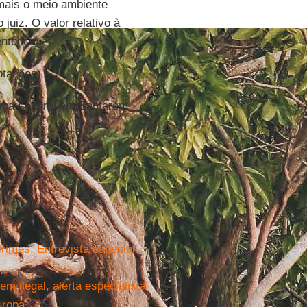
mais o meio ambiente
juiz. O valor relativo à
entença.
ptações)
tiça Federal em Santarém
crimes. Entrevista especial
em ilegal, alerta especialista
uropa