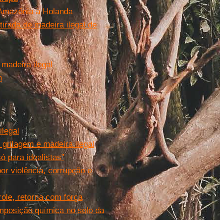
 Amazônia à Holanda
irada de madeira ilegal de
 madeira ilegal
n
legal
 grilagem e madeira ilegal
 para idealistas”
or violência, corrupção e
ole, retorna com força
mposição química no solo da