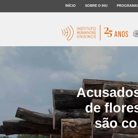
INÍCIO
SOBRE O IHU
PROGRAMA
Acusados
de flore
são co