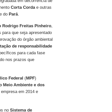
egradada em decorrência de
amento
Corta Corda
e outras
te do
Pará
.
o Rodrigo Freitas Pinheiro
,
as para que seja apresentado
rovação do órgão ambiental
tação de responsabilidade
ecíficos para cada fase
ado nos prazos que
lico Federal
(
MPF
)
 do Meio Ambiente e dos
 a empresa em 2014 e
sos no
Sistema de