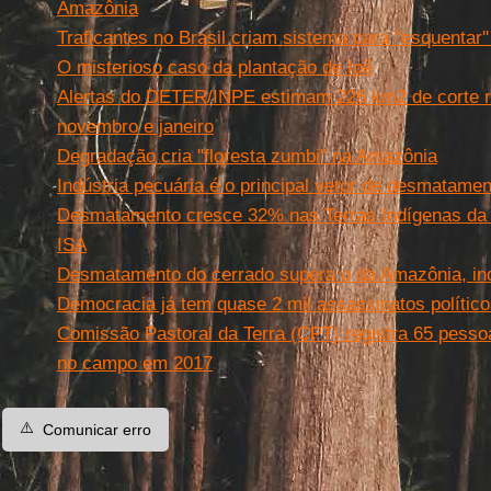
Amazônia
Traficantes no Brasil criam sistema para ''esquentar''
O misterioso caso da plantação de Ipê
Alertas do DETER/INPE estimam 226 km2 de corte r
novembro e janeiro
Degradação cria "floresta zumbi" na Amazônia
Indústria pecuária é o principal vetor de desmatamen
Desmatamento cresce 32% nas Terras Indígenas da A
ISA
Desmatamento do cerrado supera o da Amazônia, indi
Democracia já tem quase 2 mil assassinatos polític
Comissão Pastoral da Terra (CPT) registra 65 pesso
no campo em 2017
⚠️
Comunicar erro