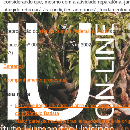
considerando que, mesmo com a atividade reparatória, ja
atingido retornará às condições anteriores”, fundamentou o 
indenização será apurado no momento da liquidação da s
(Reprodução do
site da Justiça Federal no Pará
, com ada
Processo nº 0000536-18.2016.4.01.3902 – 2ª Vara da Jus
(PA)
Sentença
Acompanhamento processual
Leia mais
Extração ilegal de madeira abre a porta para outros 
com Rômulo Batista
Maior parte da madeira brasileira exportada é de orig
Madeira ilegal da Amazônia chega impunemente à E