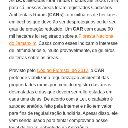
As
UCs
alteradas foram todas criadas até 2006. De lá
para cá, nessas áreas foram registrados Cadastros
Ambientais Rurais (
CARs
) com milhares de hectares
em trechos que deverão ser desprotegidos ou ter seu
grau de proteção reduzido. Um
CAR
com quase 90
mil hectares foi registrado sobre a
Floresta Nacional
do Jamanxim
. Casos como esses indicam o interesse
de latifundiários e, muito provavelmente, de grileiros
de terras sobre as áreas.
Previsto pelo
Código Florestal de 2012
, o
CAR
pretende viabilizar a regularização ambiental das
propriedades rurais por meio do registro das áreas
desmatadas e das que devem ser reflorestadas em
cada uma delas. De acordo com a Lei, o cadastro é
autodeclaratório, feito pela internet e não tem valor
para fins de regularização fundiária. Apesar disso, ele
vem sendo usado para tentar comprovar a posse
legal de terras, sobretudo na Amazônia.