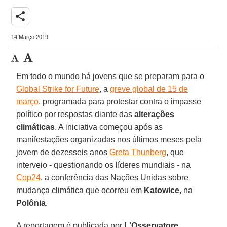
share
14 Março 2019
Em todo o mundo há jovens que se preparam para o
Global Strike for Future
, a
greve global de 15 de
março
, programada para protestar contra o impasse
político por respostas diante das
alterações
climáticas
. A iniciativa começou após as
manifestações organizadas nos últimos meses pela
jovem de dezesseis anos
Greta Thunberg
, que
interveio - questionando os líderes mundiais - na
Cop24
, a conferência das Nações Unidas sobre
mudança climática que ocorreu em
Katowice
, na
Polônia
.
A reportagem é publicada por
L'Osservatore