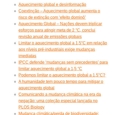
Aquecimento global e desinformação
Coextinção – Aquecimento global aumenta o
risco de extinção com ‘efeito dominó’
Aquecimento Global – Nações devem triplicar
esforços para atingir meta de 2 °C, conclui
revisão anual de emissões globais
Limitar o aquecimento global a 1,5°C em relação
aos níveis pré-industriais exige mudanças
imediatas
IPCC defende ‘mudanças sem precedentes’ para
limitar aquecimento global a 1,5 °C
Podemos limitar o aquecimento global a 1,5°C?
A humanidade tem pouco tempo para mitigar o
aquecimento global
Comunicando a mudança climática na era da
negação: uma coleção especial lançada no
PLOS Biology
Mudança climática/perda de biodiversidade: