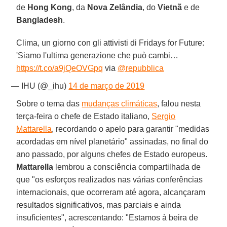
de
Hong Kong
, da
Nova Zelândia
, do
Vietnã
e de
Bangladesh
.
Clima, un giorno con gli attivisti di Fridays for Future:
'Siamo l'ultima generazione che può cambi…
https://t.co/a9jQeOVGpq
via
@repubblica
— IHU (@_ihu)
14 de março de 2019
Sobre o tema das
mudanças climáticas
, falou nesta
terça-feira o chefe de Estado italiano,
Sergio
Mattarella
, recordando o apelo para garantir "medidas
acordadas em nível planetário" assinadas, no final do
ano passado, por alguns chefes de Estado europeus.
Mattarella
lembrou a consciência compartilhada de
que "os esforços realizados nas várias conferências
internacionais, que ocorreram até agora, alcançaram
resultados significativos, mas parciais e ainda
insuficientes", acrescentando: "Estamos à beira de