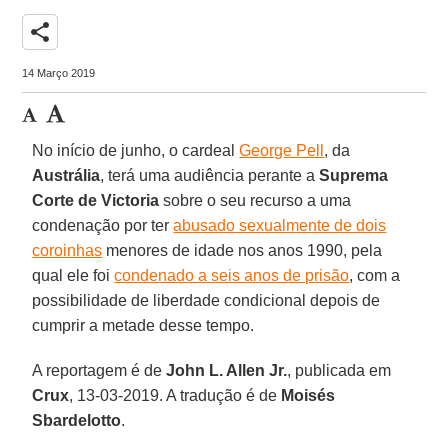
share
14 Março 2019
No início de junho, o cardeal
George Pell
, da
Austrália
, terá uma audiência perante a
Suprema
Corte de Victoria
sobre o seu recurso a uma
condenação por ter
abusado sexualmente de dois
coroinhas
menores de idade nos anos 1990, pela
qual ele foi
condenado a seis anos de prisão
, com a
possibilidade de liberdade condicional depois de
cumprir a metade desse tempo.
A reportagem é de
John L. Allen Jr.
, publicada em
Crux
, 13-03-2019. A tradução é de
Moisés
Sbardelotto
.