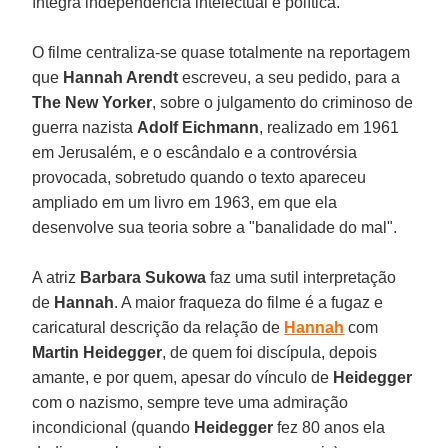
íntegra independência intelectual e política.
O filme centraliza-se quase totalmente na reportagem
que
Hannah Arendt
escreveu, a seu pedido, para a
The New Yorker
, sobre o julgamento do criminoso de
guerra nazista
Adolf Eichmann
, realizado em 1961
em Jerusalém, e o escândalo e a controvérsia
provocada, sobretudo quando o texto apareceu
ampliado em um livro em 1963, em que ela
desenvolve sua teoria sobre a "banalidade do mal".
A atriz
Barbara Sukowa
faz uma sutil interpretação
de
Hannah
. A maior fraqueza do filme é a fugaz e
caricatural descrição da relação de
Hannah
com
Martin Heidegger
, de quem foi discípula, depois
amante, e por quem, apesar do vínculo de
Heidegger
com o nazismo, sempre teve uma admiração
incondicional (quando
Heidegger
fez 80 anos ela