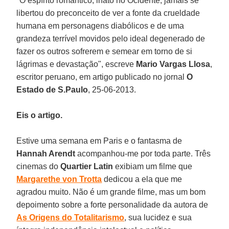
"O espírito romântico, inato no Ocidente, jamais se
libertou do preconceito de ver a fonte da crueldade
humana em personagens diabólicos e de uma
grandeza terrível movidos pelo ideal degenerado de
fazer os outros sofrerem e semear em torno de si
lágrimas e devastação", escreve
Mario Vargas Llosa
,
escritor peruano, em artigo publicado no jornal
O
Estado de S.Paulo
, 25-06-2013.
Eis o artigo.
Estive uma semana em Paris e o fantasma de
Hannah Arendt
acompanhou-me por toda parte. Três
cinemas do
Quartier Latin
exibiam um filme que
Margarethe von Trotta
dedicou a ela que me
agradou muito. Não é um grande filme, mas um bom
depoimento sobre a forte personalidade da autora de
As Origens do Totalitarismo
, sua lucidez e sua