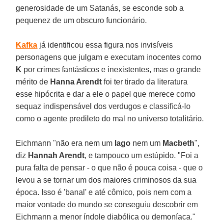
generosidade de um Satanás, se esconde sob a
pequenez de um obscuro funcionário.
Kafka
já identificou essa figura nos invisíveis
personagens que julgam e executam inocentes como
K
por crimes fantásticos e inexistentes, mas o grande
mérito de
Hanna Arendt
foi ter tirado da literatura
esse hipócrita e dar a ele o papel que merece como
sequaz indispensável dos verdugos e classificá-lo
como o agente predileto do mal no universo totalitário.
Eichmann "não era nem um
Iago
nem um
Macbeth
",
diz
Hannah Arendt
, e tampouco um estúpido. "Foi a
pura falta de pensar - o que não é pouca coisa - que o
levou a se tornar um dos maiores criminosos da sua
época. Isso é 'banal' e até cômico, pois nem com a
maior vontade do mundo se conseguiu descobrir em
Eichmann a menor índole diabólica ou demoníaca."