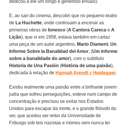
dedicou a ele um longo e generoso ensaio).
E, ao sair do cinema, descobri que no pequeno teatro
de
La Huchette
, onde continuam a encenar as
primeiras obras de
Ionesco
(
A Cantora Careca
e
A
Lição
), que vi em 1958, estava também em cartaz
uma peça de um autor argentino,
Mario Diament
,
Un
Informe Sobre la Banalidad del Amor
, (
Um informe
sobre a banalidade do amor
), com o subtítulo
Historia de Una Pasión
(
História de uma paixão
),
dedicada à relação de
Hannah Arendt
e
Heidegger
.
Existiu realmente uma paixão entre a brilhante jovem
judia que sofreu perseguições, esteve num campo de
concentração e precisou se exilar nos Estados
Unidos para escapar da morte, e o grande filósofo do
ser, que aceitou ser reitor da Universidade de
Friburgo sob leis nazistas e morreu sem nunca ter