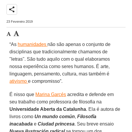
share
23 Fevereiro 2019
“As
humanidades
não são apenas o conjunto de
disciplinas que tradicionalmente chamamos de
"letras". São tudo aquilo com o qual elaboramos
nossa experiência como seres humanos. É arte,
linguagem, pensamento, cultura, mas também é
ativismo
e compromisso”.
É nisso que
Marina Garcés
acredita e defende em
seu trabalho como professora de filosofia na
Universidade Aberta da Catalunha
. Ela é autora de
livros como
Un mundo común
,
Filosofía
inacabada
e
Ciudad princesa
. Seu breve ensaio
Nueva ilustración radical
se tornou um dos