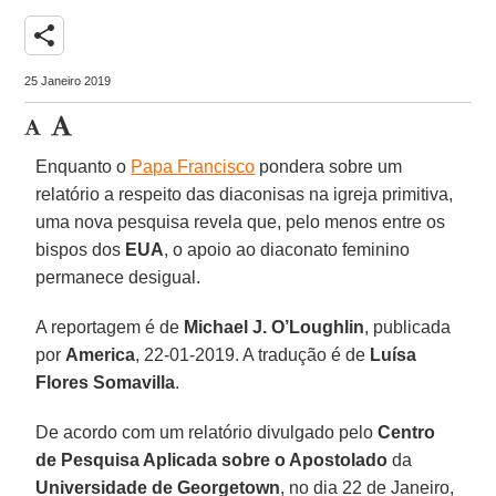
share
25 Janeiro 2019
Enquanto o
Papa Francisco
pondera sobre um
relatório a respeito das diaconisas na igreja primitiva,
uma nova pesquisa revela que, pelo menos entre os
bispos dos
EUA
, o apoio ao diaconato feminino
permanece desigual.
A reportagem é de
Michael J. O’Loughlin
, publicada
por
America
, 22-01-2019. A tradução é de
Luísa
Flores Somavilla
.
De acordo com um relatório divulgado pelo
Centro
de Pesquisa Aplicada sobre o Apostolado
da
Universidade de Georgetown
, no dia 22 de Janeiro,