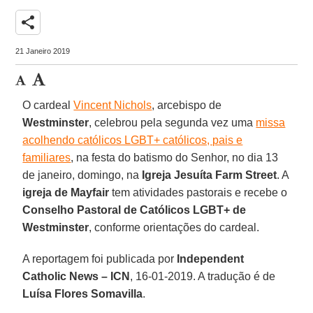
share
21 Janeiro 2019
O cardeal
Vincent Nichols
, arcebispo de
Westminster
, celebrou pela segunda vez uma
missa
acolhendo católicos LGBT+ católicos, pais e
familiares
, na festa do batismo do Senhor, no dia 13
de janeiro, domingo, na
Igreja Jesuíta Farm Street
. A
igreja de Mayfair
tem atividades pastorais e recebe o
Conselho Pastoral de Católicos LGBT+ de
Westminster
, conforme orientações do cardeal.
A reportagem foi publicada por
Independent
Catholic News – ICN
, 16-01-2019. A tradução é de
Luísa Flores Somavilla
.