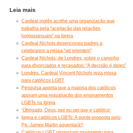
Leia mais
Cardeal inglês acolhe uma organização que
trabalha pela “aceitação das relações
homossexuais” na Igreja
Cardeal Nichols desencoraja padres a
celebrarem a missa “ad orientem”
Cardeal Nichols, de Londres, sobre o caminho
para divorciados e recasados: “A decisão é deles”
Londres. Cardeal Vincent Nichols reza missa
para católicos LGBT
Pesquisa aponta que a maioria dos católicos
apoiam uma reavaliação dos ensinamentos
LGBTs na Igreja
‘Obrigado, Deus, por eu ser gay e católico’
Igreja e católicos LGBTs: A ponte proposta pelo
Pe. James Martin aguentará?
Católicos LGBT organizam movimento para